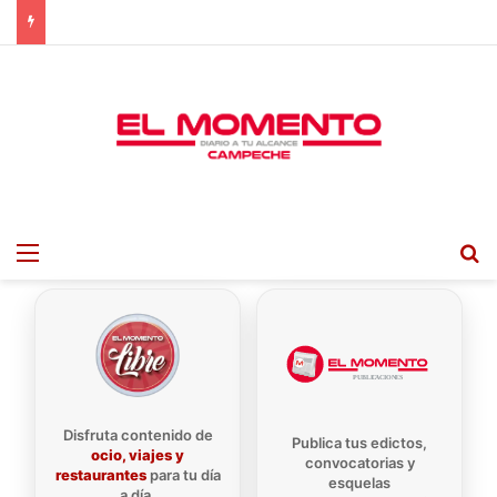
Menu
B
Disfruta contenido de
Publica tus edictos,
ocio, viajes y
convocatorias y
restaurantes
para tu día
esquelas
a día.