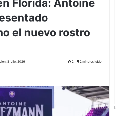
n Florida: Antoine
resentado
o el nuevo rostro
ión: 8 julio, 2026
2
2 minutos leído
[