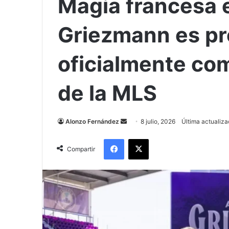
Magia francesa e
Griezmann es p
oficialmente com
de la MLS
Send
Alonzo Fernández
8 julio, 2026
Última actualizac
an
Facebook
X
email
Compartir