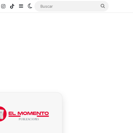
k
ouTube
Instagram
TikTok
Sidebar
Switch skin
Buscar