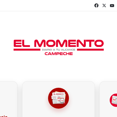
Faceboo
X
Y