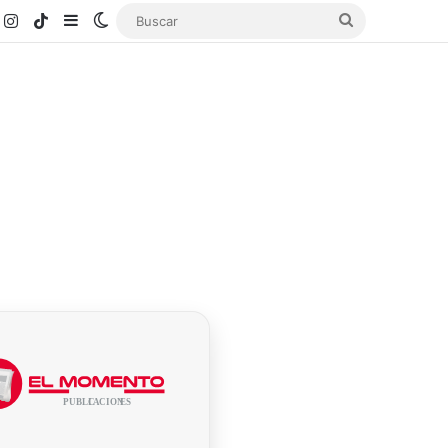
k
ouTube
Instagram
TikTok
Sidebar
Switch skin
Buscar