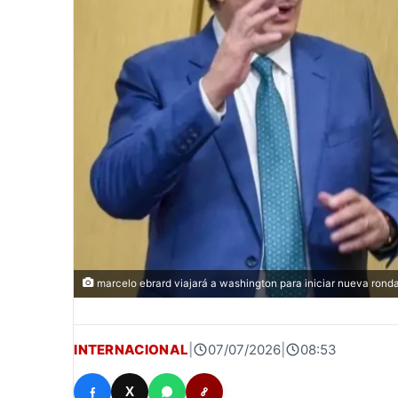
marcelo ebrard viajará a washington para iniciar nueva rond
INTERNACIONAL
|
07/07/2026
|
08:53
X