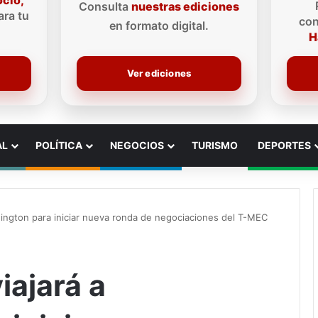
ocio,
Consulta
nuestras ediciones
ra tu
con
en formato digital.
H
Ver ediciones
AL
POLÍTICA
NEGOCIOS
TURISMO
DEPORTES
hington para iniciar nueva ronda de negociaciones del T-MEC
iajará a