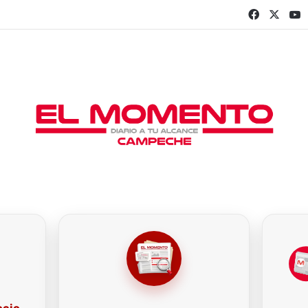
Faceboo
X
Y