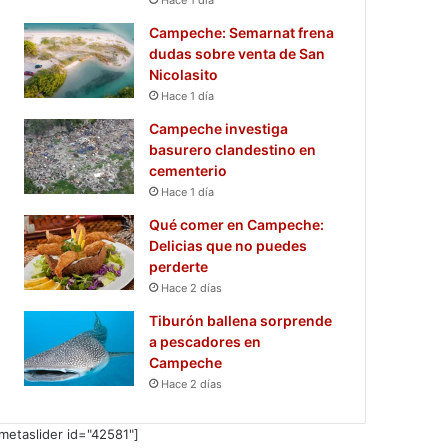
Campeche: Semarnat frena
dudas sobre venta de San
Nicolasito
Hace 1 día
Campeche investiga
basurero clandestino en
cementerio
Hace 1 día
Qué comer en Campeche:
Delicias que no puedes
perderte
Hace 2 días
Tiburón ballena sorprende
a pescadores en
Campeche
Hace 2 días
metaslider id="42581"]