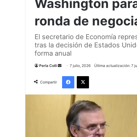
Washington para
ronda de negoci
El secretario de Economía repre
tras la decisión de Estados Unid
forma anual
Send
Perla Colli
7 julio, 2026
Última actualización: 7 j
an
Facebook
X
email
Compartir