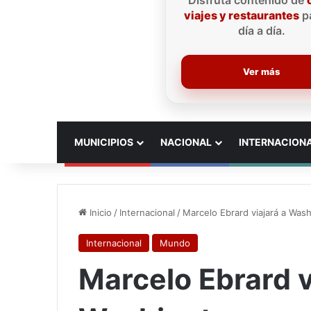
Disfruta contenido de
viajes y restaurantes
pa
día a día.
Ver más
INICIO
MUNICIPIOS
NACIONAL
INTERNACION
Inicio
/
Internacional
/
Marcelo Ebrard viajará a Was
Internacional
Mundo
Marcelo Ebrard v