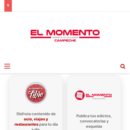
Menu
B
Disfruta contenido de
Publica tus edictos,
ocio, viajes y
convocatorias y
restaurantes
para tu día
esquelas
a día.