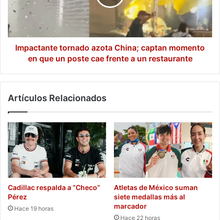
momento
en
que
un
poste
Impactante tornado azota China; captan momento
cae
en que un poste cae frente a un restaurante
frente
a
un
Artículos Relacionados
restaurante
Cadillac respalda a “Checo”
Atletas de México suman
Pérez
siete medallas más al
marcador
Hace 19 horas
Hace 22 horas