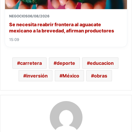
NEGOCIOS
06/08/2026
Se necesita reabrir frontera al aguacate
mexicano a la brevedad, afirman productores
15:09
carretera
deporte
educacion
inversión
México
obras