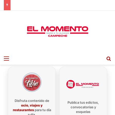
Menu
B
Disfruta contenido de
Publica tus edictos,
ocio, viajes y
convocatorias y
restaurantes
para tu día
esquelas
a día.