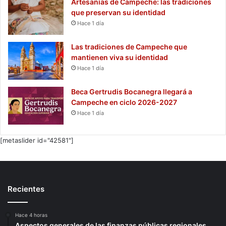
Artesanías de Campeche: las tradiciones
que preservan su identidad
Hace 1 día
Las tradiciones de Campeche que
mantienen viva su identidad
Hace 1 día
Beca Gertrudis Bocanegra llegará a
Campeche en ciclo 2026-2027
Hace 1 día
[metaslider id="42581"]
Recientes
Hace 4 horas
Aspectos generales de las finanzas públicas regionales