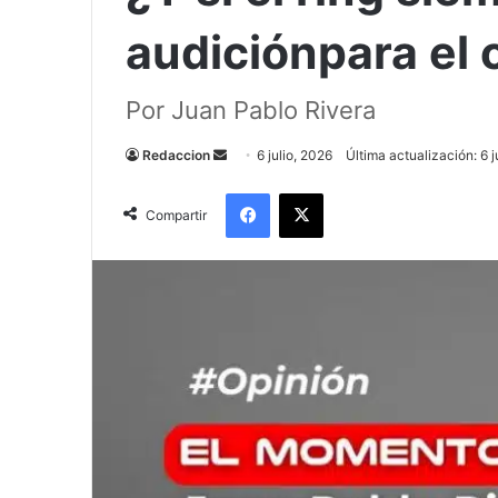
audiciónpara el 
Por Juan Pablo Rivera
Send
Redaccion
6 julio, 2026
Última actualización: 6 j
an
Facebook
X
email
Compartir