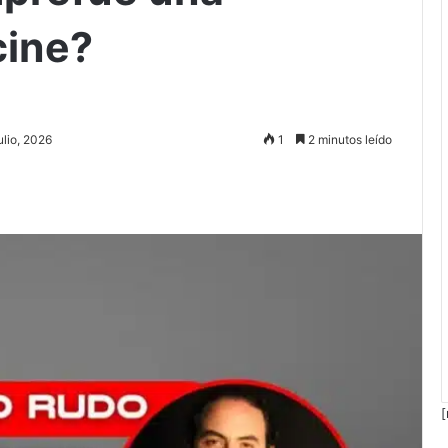
cine?
ulio, 2026
1
2 minutos leído
[