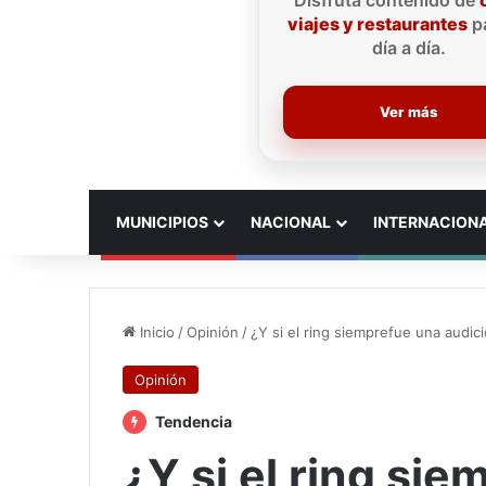
Disfruta contenido de
viajes y restaurantes
pa
día a día.
Ver más
INICIO
MUNICIPIOS
NACIONAL
INTERNACION
Inicio
/
Opinión
/
¿Y si el ring siemprefue una audic
Opinión
Tendencia
¿Y si el ring si