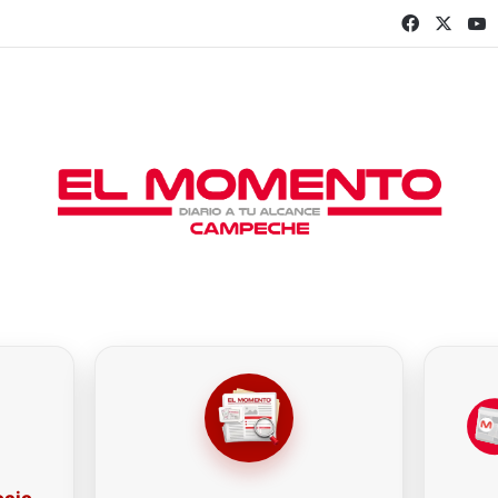
Faceboo
X
Y