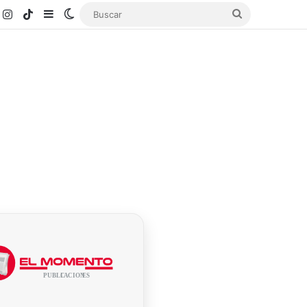
k
ouTube
Instagram
TikTok
Sidebar
Switch skin
Buscar