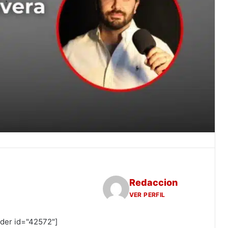
Redaccion
VER PERFIL
ider id="42572"]