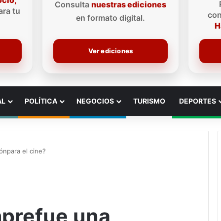
ocio,
Consulta
nuestras ediciones
ra tu
con
en formato digital.
H
Ver ediciones
AL
POLÍTICA
NEGOCIOS
TURISMO
DEPORTES
iónpara el cine?
emprefue una