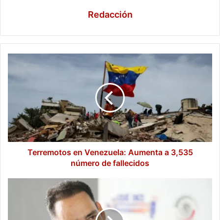
Redacción
Terremotos
en
Venezuela:
Aumenta
a
3,535
número
de
fallecidos
Terremotos en Venezuela: Aumenta a 3,535
número de fallecidos
Toño
Martín
del
Campo