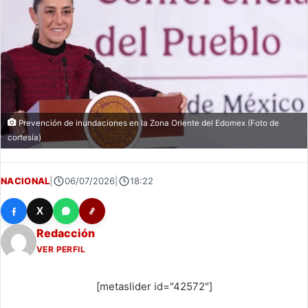
Prevención de inundaciones en la Zona Oriente del Edomex (Foto de
cortesía)
NACIONAL
|
06/07/2026
|
18:22
X
Redacción
VER PERFIL
[metaslider id="42572"]