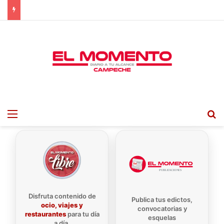
Menu
B
Disfruta contenido de
Publica tus edictos,
ocio, viajes y
convocatorias y
restaurantes
para tu día
esquelas
a día.