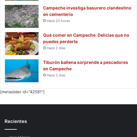
Campeche investiga basurero clandestino
en cementerio
Hace 20 horas
Qué comer en Campeche: Delicias que no
puedes perderte
Hace 2 días
Tiburón ballena sorprende a pescadores
en Campeche
Hace 2 días
[metaslider id="42581"]
Recientes