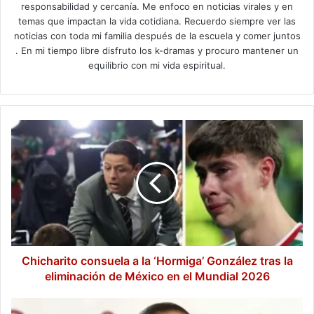
responsabilidad y cercanía. Me enfoco en noticias virales y en
temas que impactan la vida cotidiana. Recuerdo siempre ver las
noticias con toda mi familia después de la escuela y comer juntos
. En mi tiempo libre disfruto los k-dramas y procuro mantener un
equilibrio con mi vida espiritual.
Chicharito
consuela
a
la
‘Hormiga’
González
tras
la
eliminación
de
Chicharito consuela a la ‘Hormiga’ González tras la
México
eliminación de México en el Mundial 2026
en
el
Sheinbaum