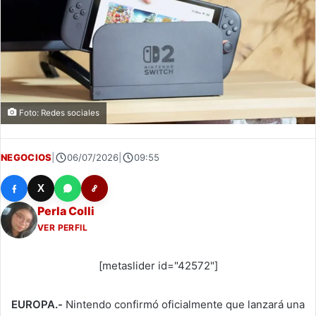
Foto: Redes sociales
NEGOCIOS
|
06/07/2026
|
09:55
X
Perla Colli
VER PERFIL
[metaslider id="42572"]
EUROPA.-
Nintendo confirmó oficialmente que lanzará una