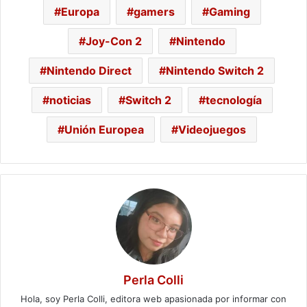
Europa
gamers
Gaming
Joy-Con 2
Nintendo
Nintendo Direct
Nintendo Switch 2
noticias
Switch 2
tecnología
Unión Europea
Videojuegos
Perla Colli
Hola, soy Perla Colli, editora web apasionada por informar con