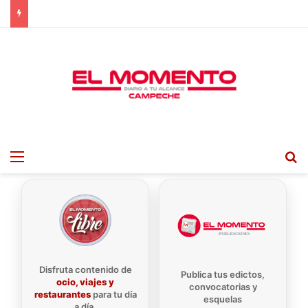
Menu
B
Disfruta contenido de
Publica tus edictos,
ocio, viajes y
convocatorias y
restaurantes
para tu día
esquelas
a día.