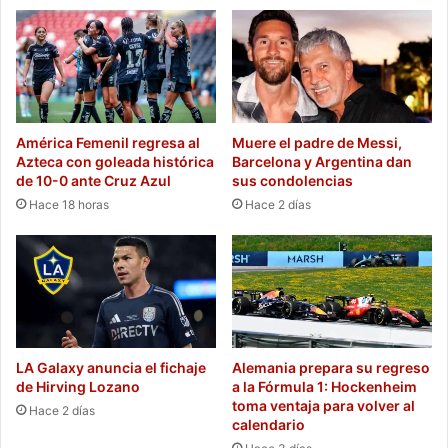
América Femenil regresa al
Muere el padre de Messi,
Azteca con goleada histórica
Barcelona y Argentina dan
de 10-0 ante Cruz Azul
sus condolencias
Hace 18 horas
Hace 2 días
LA Galaxy anuncia el fichaje
Alemania prepara su regreso
de Hirving Lozano
a la Fórmula 1: Hockenheim
toma ventaja para volver al
Hace 2 días
calendario