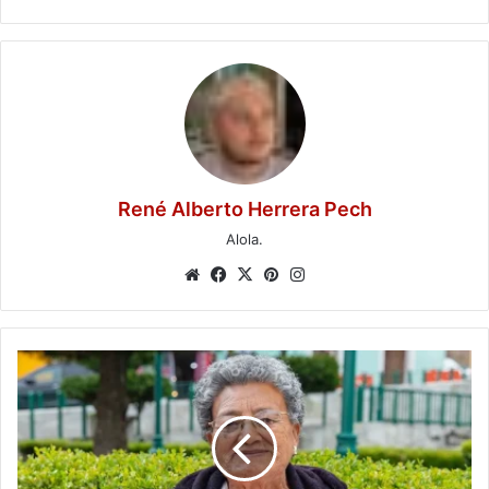
René Alberto Herrera Pech
Alola.
Website
Facebook
X
Pinterest
Instagram
Programas
del
Bienestar:
publican
calendario
de