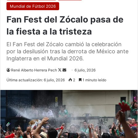
Mundial de Fútbol 2026
Fan Fest del Zócalo pasa de
la fiesta a la tristeza
El Fan Fest del Zócalo cambió la celebración
por la desilusión tras la derrota de México ante
Inglaterra en el Mundial 2026.
Follow
Send
René Alberto Herrera Pech
6 julio, 2026
on
an
Última actualización: 6 julio, 2026
2
1 minuto leído
X
email