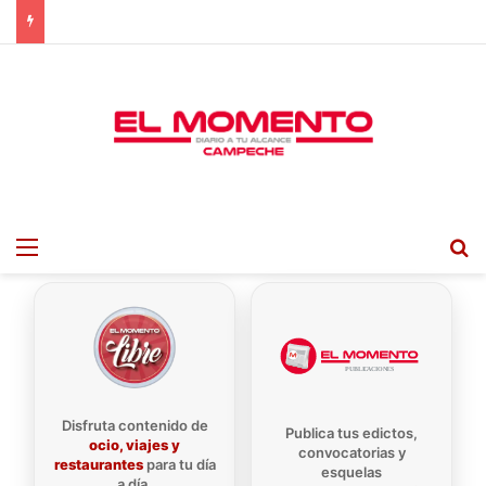
Menu
B
Disfruta contenido de
Publica tus edictos,
ocio, viajes y
convocatorias y
restaurantes
para tu día
esquelas
a día.