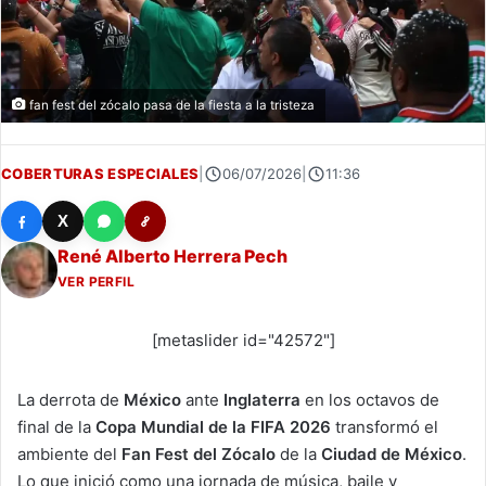
fan fest del zócalo pasa de la fiesta a la tristeza
COBERTURAS ESPECIALES
|
06/07/2026
|
11:36
X
René Alberto Herrera Pech
VER PERFIL
[metaslider id="42572"]
La derrota de
México
ante
Inglaterra
en los octavos de
final de la
Copa Mundial de la FIFA 2026
transformó el
ambiente del
Fan Fest del Zócalo
de la
Ciudad de México
.
Lo que inició como una jornada de música, baile y