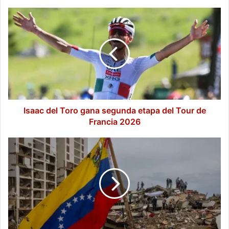
Isaac
del
Toro
gana
segunda
etapa
del
Tour
de
Francia
Isaac del Toro gana segunda etapa del Tour de
2026
Francia 2026
Terremotos
en
Venezuela:
aumenta
a
2,954
fallecidos,
rescatistas
regresan