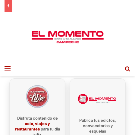
Menu
B
Disfruta contenido de
Publica tus edictos,
ocio, viajes y
convocatorias y
restaurantes
para tu día
esquelas
a día.