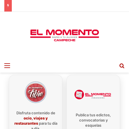
Menu
B
Disfruta contenido de
Publica tus edictos,
ocio, viajes y
convocatorias y
restaurantes
para tu día
esquelas
a día.