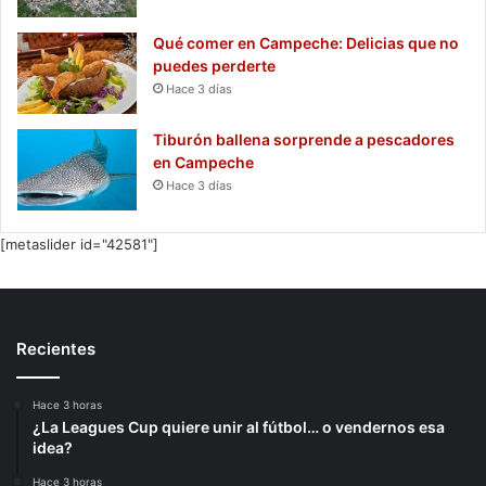
Qué comer en Campeche: Delicias que no
puedes perderte
Hace 3 días
Tiburón ballena sorprende a pescadores
en Campeche
Hace 3 días
[metaslider id="42581"]
Recientes
Hace 3 horas
¿La Leagues Cup quiere unir al fútbol… o vendernos esa
idea?
Hace 3 horas