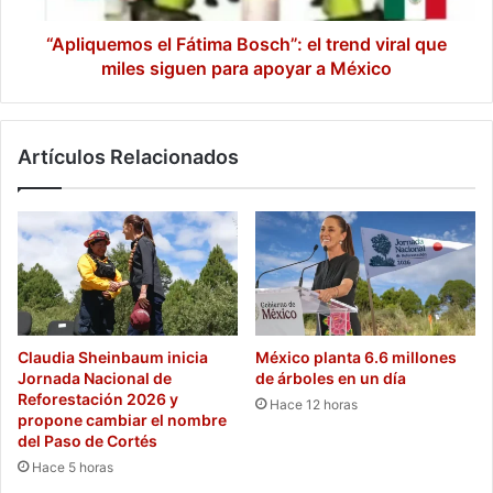
miles
siguen
“Apliquemos el Fátima Bosch”: el trend viral que
para
miles siguen para apoyar a México
apoyar
a
México
Artículos Relacionados
Claudia Sheinbaum inicia
México planta 6.6 millones
Jornada Nacional de
de árboles en un día
Reforestación 2026 y
Hace 12 horas
propone cambiar el nombre
del Paso de Cortés
Hace 5 horas