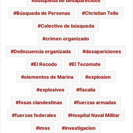
búsqueda de desaparecidos
Búsqueda de Personas
Christian Tello
Colectivo de búsqueda
crimen organizado
Delincuencia organizada
desapariciones
El Recodo
El Tecomate
elementos de Marina
explosion
explosivos
fiscalia
fosas clandestinas
fuerzas armadas
fuerzas federales
Hospital Naval Militar
imss
investigacion