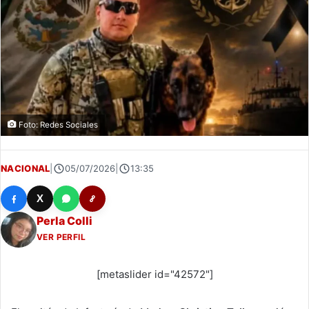
Foto: Redes Sociales
NACIONAL
|
05/07/2026
|
13:35
X
Perla Colli
VER PERFIL
[metaslider id="42572"]