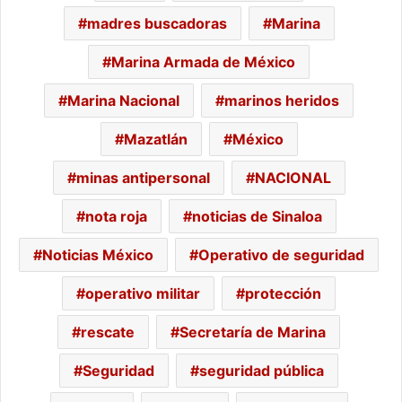
madres buscadoras
Marina
Marina Armada de México
Marina Nacional
marinos heridos
Mazatlán
México
minas antipersonal
NACIONAL
nota roja
noticias de Sinaloa
Noticias México
Operativo de seguridad
operativo militar
protección
rescate
Secretaría de Marina
Seguridad
seguridad pública