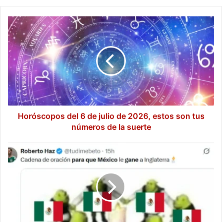
Horóscopos
del
6
de
julio
de
2026,
estos
son
tus
Horóscopos del 6 de julio de 2026, estos son tus
números
números de la suerte
de
la
“Apliquemos
suerte
el
Fátima
Bosch”:
el
trend
viral
que