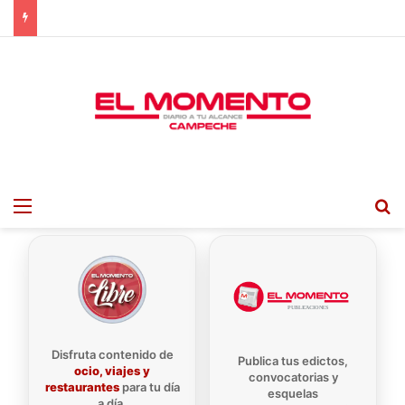
Menu
B
Disfruta contenido de
Publica tus edictos,
ocio, viajes y
convocatorias y
restaurantes
para tu día
esquelas
a día.