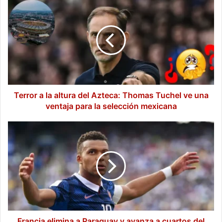
a
la
altura
del
Azteca:
Thomas
Tuchel
ve
una
Terror a la altura del Azteca: Thomas Tuchel ve una
ventaja
ventaja para la selección mexicana
para
la
Francia
selección
elimina
mexicana
a
Paraguay
y
avanza
a
cuartos
del
Mundial
Francia elimina a Paraguay y avanza a cuartos del