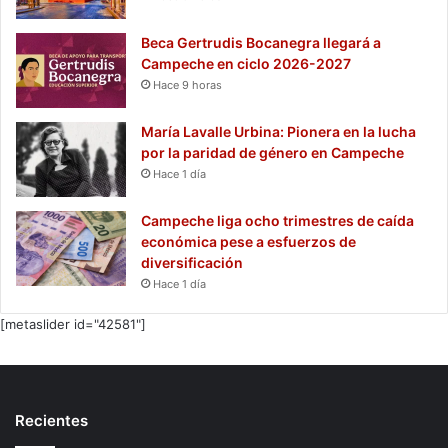
Beca Gertrudis Bocanegra llegará a
Campeche en ciclo 2026-2027
Hace 9 horas
María Lavalle Urbina: Pionera en la lucha
por la paridad de género en Campeche
Hace 1 día
Campeche liga ocho trimestres de caída
económica pese a esfuerzos de
diversificación
Hace 1 día
[metaslider id="42581"]
Recientes