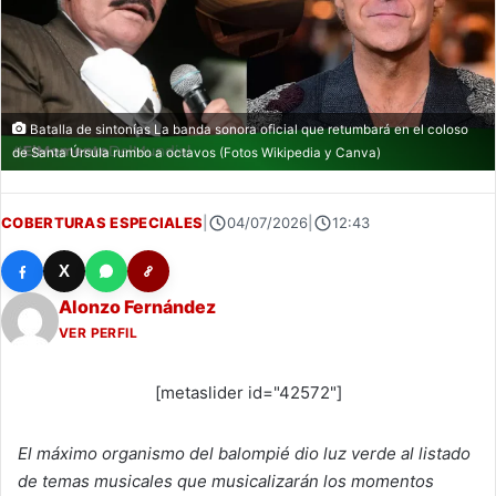
Batalla de sintonías La banda sonora oficial que retumbará en el coloso
de Santa Úrsula rumbo a octavos (Fotos Wikipedia y Canva)
COBERTURAS ESPECIALES
|
04/07/2026
|
12:43
X
Alonzo Fernández
VER PERFIL
[metaslider id="42572"]
El máximo organismo del balompié dio luz verde al listado
de temas musicales que musicalizarán los momentos