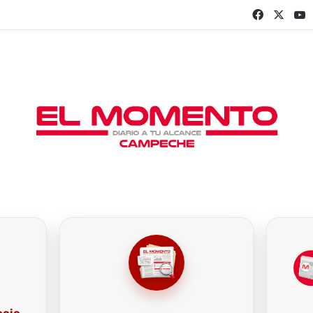
Faceboo
X
Y