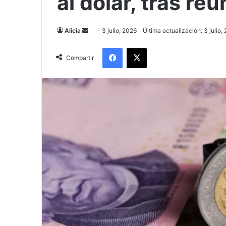
al dólar, tras r
Send
Alicia
3 julio, 2026
Última actualización: 3 julio,
an
Facebook
X
email
Compartir