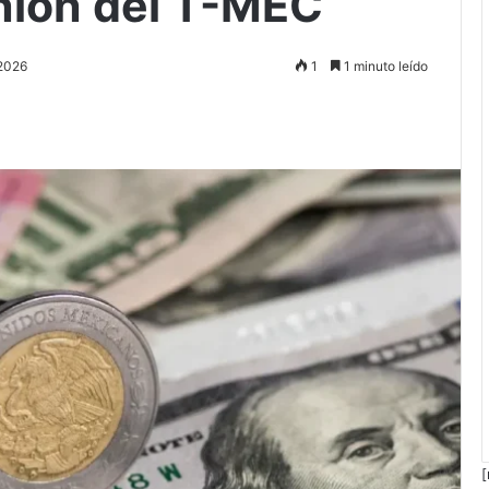
eunión del T-MEC
 2026
1
1 minuto leído
[