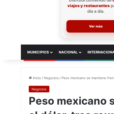
Disfruta contenido de
viajes y restaurantes
pa
día a día.
Ver más
INICIO
MUNICIPIOS
NACIONAL
INTERNACION
Inicio
/
Negocios
/
Peso mexicano se mantiene frent
Negocios
Peso mexicano s