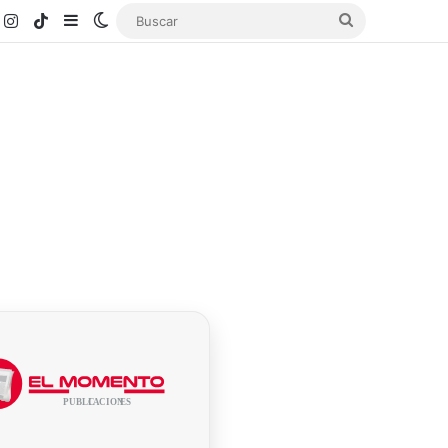
k
ouTube
Instagram
TikTok
Sidebar
Switch skin
Buscar