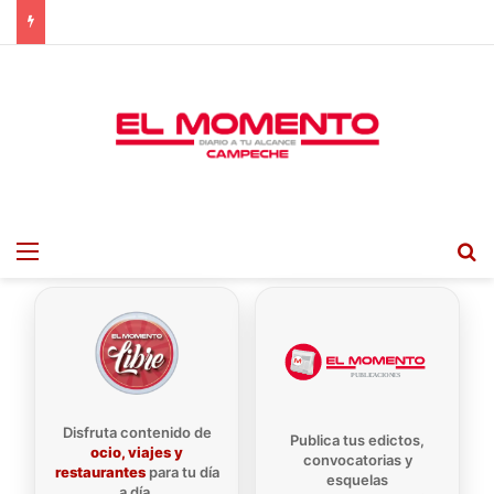
Menu
B
Disfruta contenido de
Publica tus edictos,
ocio, viajes y
convocatorias y
restaurantes
para tu día
esquelas
a día.