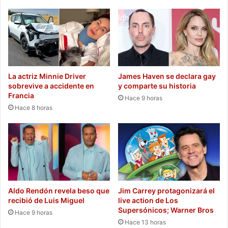
La actriz Minnie Driver
James Haven se declara gay
sobrevive a accidente en
y comparte su historia
Francia
Hace 9 horas
Hace 8 horas
Aldo Rendón revela beso que
Jim Carrey protagonizará el
recibió de Luis Miguel
live action de Los
Supersónicos; Warner Bros
Hace 9 horas
Hace 13 horas