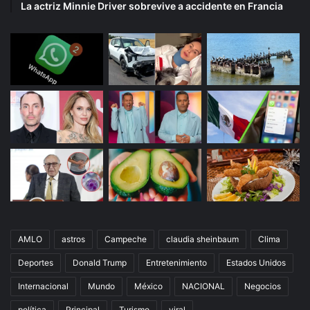
La actriz Minnie Driver sobrevive a accidente en Francia
AMLO
astros
Campeche
claudia sheinbaum
Clima
Deportes
Donald Trump
Entretenimiento
Estados Unidos
Internacional
Mundo
México
NACIONAL
Negocios
política
Principal
Turismo
viral