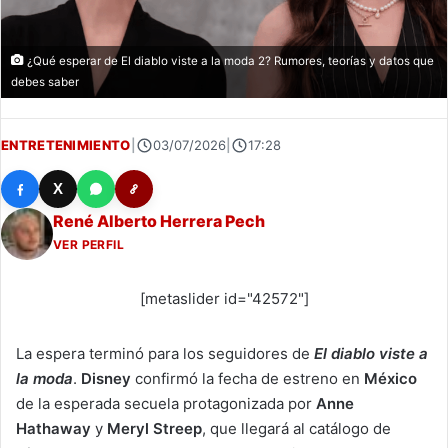
¿Qué esperar de El diablo viste a la moda 2? Rumores, teorías y datos que
debes saber
ENTRETENIMIENTO
|
03/07/2026
|
17:28
X
René Alberto Herrera Pech
VER PERFIL
[metaslider id="42572"]
La espera terminó para los seguidores de
El diablo viste a
la moda
.
Disney
confirmó la fecha de estreno en
México
de la esperada secuela protagonizada por
Anne
Hathaway
y
Meryl Streep
, que llegará al catálogo de