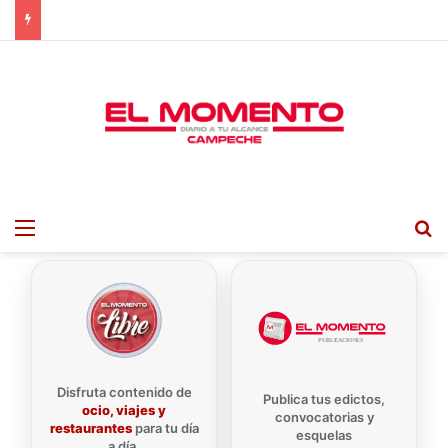
Menu
B
Disfruta contenido de
Publica tus edictos,
ocio, viajes y
convocatorias y
restaurantes
para tu día
esquelas
a día.