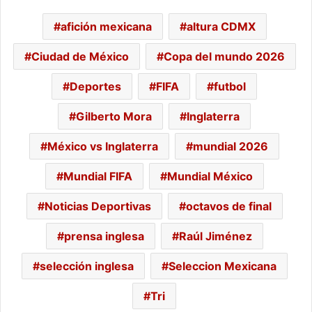
afición mexicana
altura CDMX
Ciudad de México
Copa del mundo 2026
Deportes
FIFA
futbol
Gilberto Mora
Inglaterra
México vs Inglaterra
mundial 2026
Mundial FIFA
Mundial México
Noticias Deportivas
octavos de final
prensa inglesa
Raúl Jiménez
selección inglesa
Seleccion Mexicana
Tri