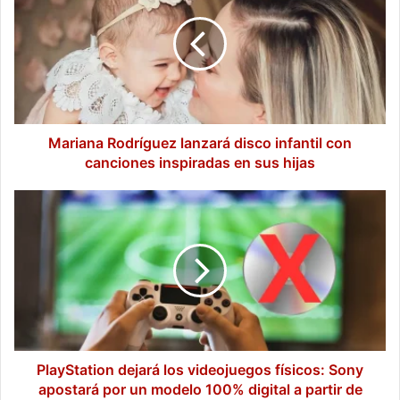
lanzará
disco
infantil
con
canciones
inspiradas
en
sus
Mariana Rodríguez lanzará disco infantil con
hijas
canciones inspiradas en sus hijas
PlayStation
dejará
los
videojuegos
físicos:
Sony
apostará
por
un
modelo
PlayStation dejará los videojuegos físicos: Sony
100%
apostará por un modelo 100% digital a partir de