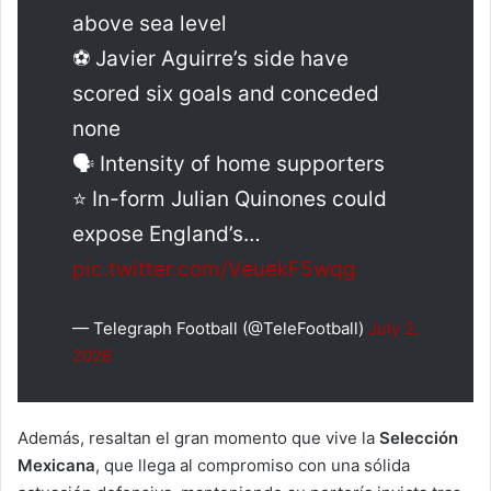
above sea level
⚽ Javier Aguirre’s side have
scored six goals and conceded
none
🗣️ Intensity of home supporters
⭐ In-form Julian Quinones could
expose England’s…
pic.twitter.com/VeuekF5wqg
— Telegraph Football (@TeleFootball)
July 2,
2026
Además, resaltan el gran momento que vive la
Selección
Mexicana
, que llega al compromiso con una sólida