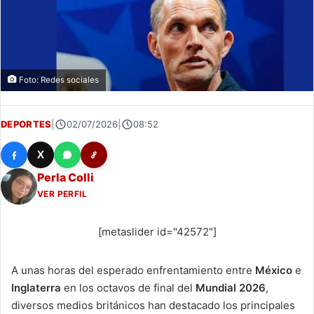
Foto: Redes sociales
DEPORTES
|
02/07/2026
|
08:52
X
Perla Colli
VER PERFIL
[metaslider id="42572"]
A unas horas del esperado enfrentamiento entre
México
e
Inglaterra
en los octavos de final del
Mundial 2026
,
diversos medios británicos han destacado los principales