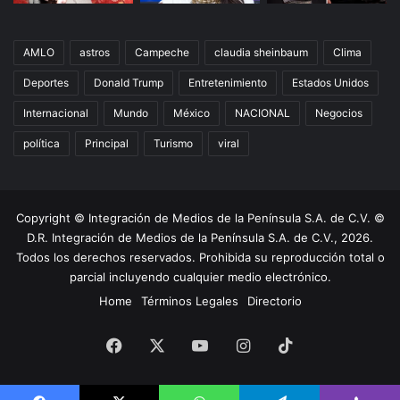
AMLO
astros
Campeche
claudia sheinbaum
Clima
Deportes
Donald Trump
Entretenimiento
Estados Unidos
Internacional
Mundo
México
NACIONAL
Negocios
política
Principal
Turismo
viral
Copyright © Integración de Medios de la Península S.A. de C.V. ©
D.R. Integración de Medios de la Península S.A. de C.V., 2026.
Todos los derechos reservados. Prohibida su reproducción total o
parcial incluyendo cualquier medio electrónico.
Home
Términos Legales
Directorio
Facebook
X
YouTube
Instagram
TikTok