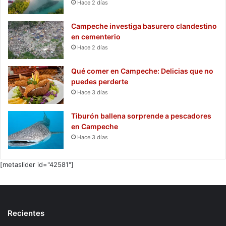
Hace 2 días
Campeche investiga basurero clandestino
en cementerio
Hace 2 días
Qué comer en Campeche: Delicias que no
puedes perderte
Hace 3 días
Tiburón ballena sorprende a pescadores
en Campeche
Hace 3 días
[metaslider id="42581"]
Recientes