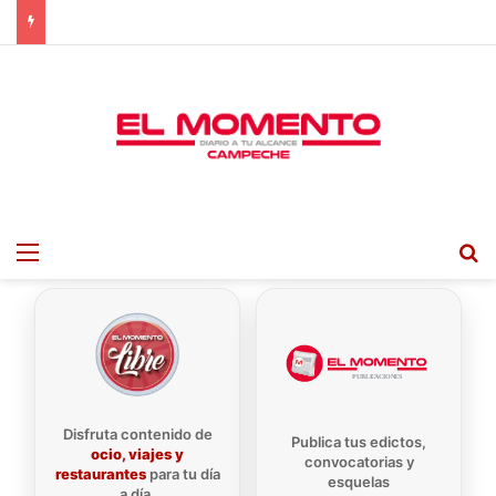
Menu
B
Disfruta contenido de
Publica tus edictos,
ocio, viajes y
convocatorias y
restaurantes
para tu día
esquelas
a día.