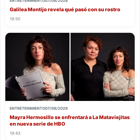
ENTRETENIMIENTO
07/08/2026
Galilea Montijo revela qué pasó con su rostro
19:50
ENTRETENIMIENTO
07/08/2026
Mayra Hermosillo se enfrentará a La Mataviejitas
en nueva serie de HBO
19:43