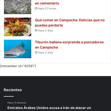
en cementerio
Hace 21 horas
Qué comer en Campeche: Delicias que no
puedes perderte
Hace 2 días
Tiburón ballena sorprende a pescadores
en Campeche
Hace 2 días
[metaslider id="42581"]
Recientes
Hace 3 minutos
Emiratos Árabes Unidos acusa a Irán de atacar un