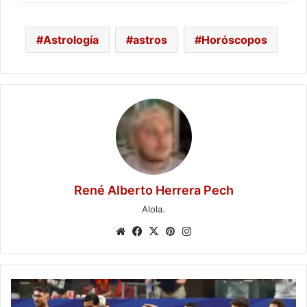
Astrología
astros
Horóscopos
René Alberto Herrera Pech
Alola.
Website
Facebook
X
Pinterest
Instagram
España
domina