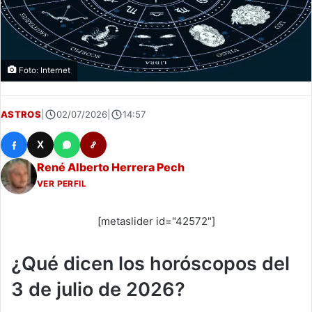
Foto: Internet
ASTROS
|
02/07/2026
|
14:57
X
René Alberto Herrera Pech
VER PERFIL
[metaslider id="42572"]
¿Qué dicen los horóscopos del
3 de julio de 2026?