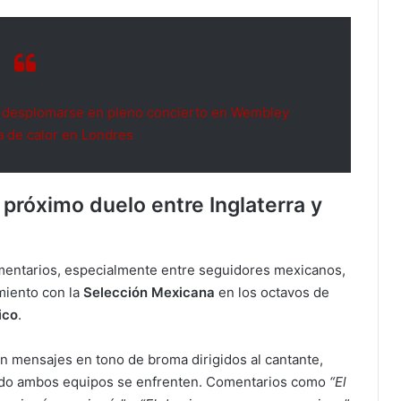
as desplomarse en pleno concierto en Wembley
la de calor en Londres
próximo duelo entre Inglaterra y
mentarios, especialmente entre seguidores mexicanos,
miento con la
Selección Mexicana
en los octavos de
ico
.
n mensajes en tono de broma dirigidos al cantante,
do ambos equipos se enfrenten. Comentarios como
“El