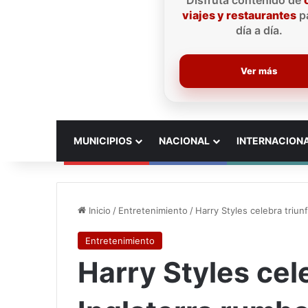
Disfruta contenido de
viajes y restaurantes
pa
día a día.
Ver más
INICIO
MUNICIPIOS
NACIONAL
INTERNACION
Inicio
/
Entretenimiento
/
Harry Styles celebra triun
Entretenimiento
Harry Styles cel