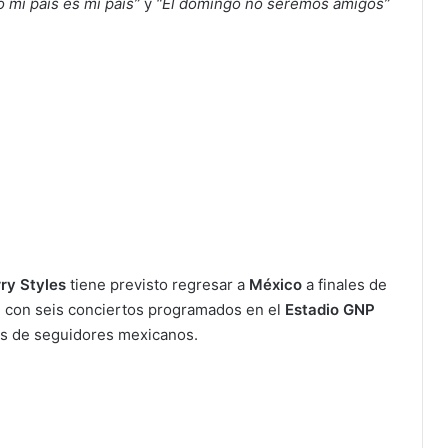
 mi país es mi país”
y
“El domingo no seremos amigos”
ry Styles
tiene previsto regresar a
México
a finales de
, con seis conciertos programados en el
Estadio GNP
es de seguidores mexicanos.