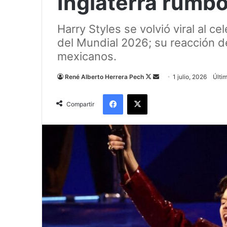
Inglaterra rumbo
Harry Styles se volvió viral al ce
del Mundial 2026; su reacción 
mexicanos.
Follow
Send
René Alberto Herrera Pech
1 julio, 2026
Últim
on
an
Facebook
X
X
email
Compartir