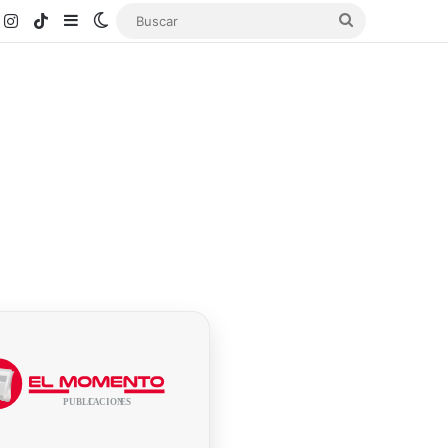
k
ouTube
Instagram
TikTok
Sidebar
Switch skin
Buscar