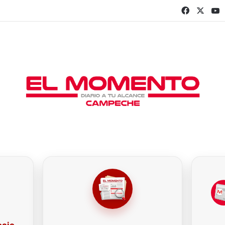
Faceboo
X
Y