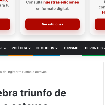
ocio,
Consulta
nuestras ediciones
ra tu
con
en formato digital.
H
Ver ediciones
AL
POLÍTICA
NEGOCIOS
TURISMO
DEPORTES
fo de Inglaterra rumbo a octavos
ebra triunfo de