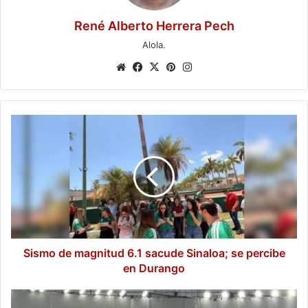
René Alberto Herrera Pech
Alola.
Website
Facebook
X
Pinterest
Instagram
Sismo
de
magnitud
6.1
sacude
Sinaloa;
se
percibe
en
Durango
Sismo de magnitud 6.1 sacude Sinaloa; se percibe
en Durango
Tormenta