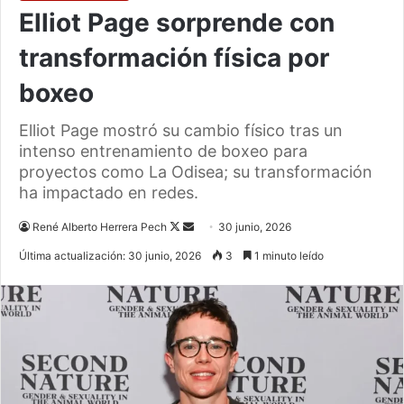
Elliot Page sorprende con
transformación física por
boxeo
Elliot Page mostró su cambio físico tras un
intenso entrenamiento de boxeo para
proyectos como La Odisea; su transformación
ha impactado en redes.
Follow
Send
René Alberto Herrera Pech
30 junio, 2026
on
an
Última actualización: 30 junio, 2026
3
1 minuto leído
X
email