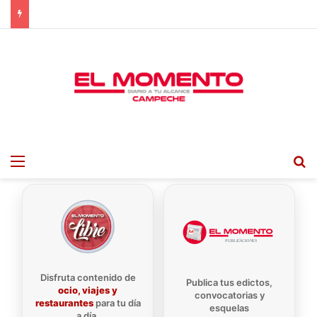
Menu
B
Disfruta contenido de
Publica tus edictos,
ocio, viajes y
convocatorias y
restaurantes
para tu día
esquelas
a día.