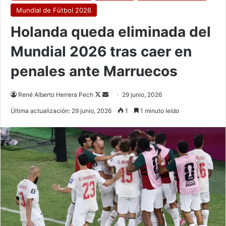
Mundial de Fútbol 2026
Holanda queda eliminada del
Mundial 2026 tras caer en
penales ante Marruecos
Follow
Send
René Alberto Herrera Pech
29 junio, 2026
on
an
Última actualización: 29 junio, 2026
1
1 minuto leído
X
email