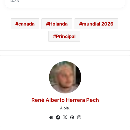
13:33
canada
Holanda
mundial 2026
Principal
René Alberto Herrera Pech
Alola.
Website
Facebook
X
Pinterest
Instagram