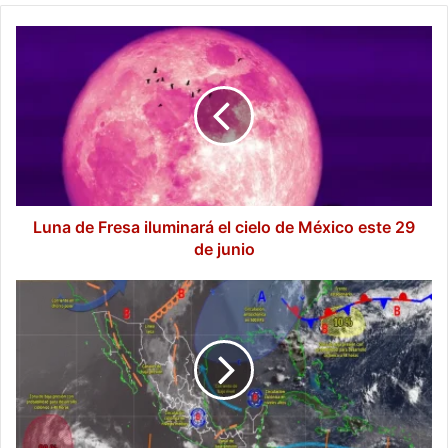
Luna
de
Fresa
iluminará
el
cielo
de
México
este
29
Luna de Fresa iluminará el cielo de México este 29
de
de junio
junio
Pronóstico
del
clima:
lluvias
muy
fuertes
afectarán
Chihuahua,