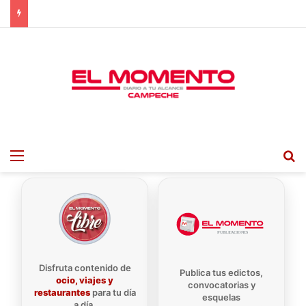
Menu
B
Disfruta contenido de
Publica tus edictos,
ocio, viajes y
convocatorias y
restaurantes
para tu día
esquelas
a día.