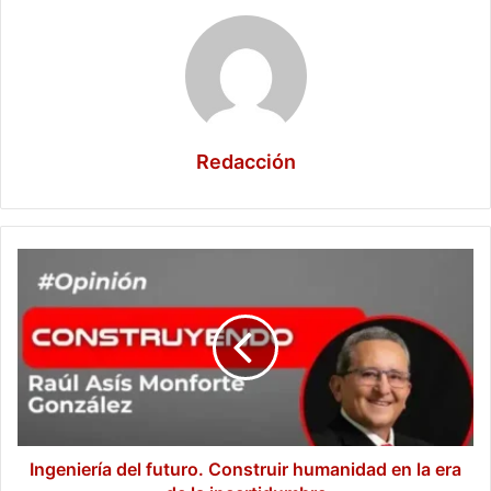
Redacción
Ingeniería
del
futuro.
Construir
humanidad
en
la
era
de
la
Ingeniería del futuro. Construir humanidad en la era
incertidumbre