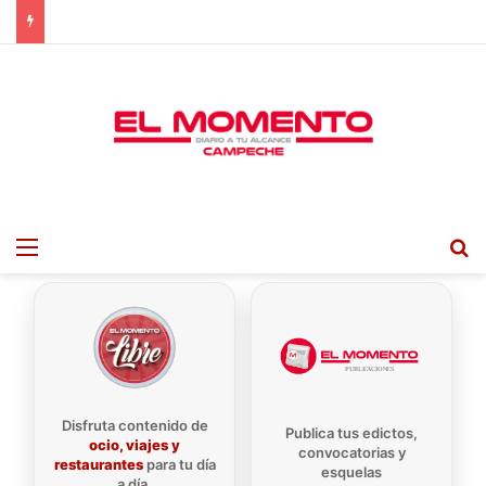
Menu
B
Disfruta contenido de
Publica tus edictos,
ocio, viajes y
convocatorias y
restaurantes
para tu día
esquelas
a día.