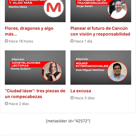
Flores, dragones y algo
Planear el futuro de Cancún
más…
con visión y responsabilidad
Hace 18 horas
Hace 1 día
“Ciudad láser”: tres piezas de
La excusa
un rompecabezas
Hace 3 días
Hace 2 días
[metaslider id="42572"]