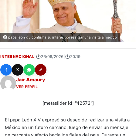
papa león xiv confirma su interés por realizar una visita a méxico
INTERNACIONAL
|
26/06/2026
|
20:19
X
Jair Amaury
VER PERFIL
[metaslider id="42572"]
El papa León XIV expresó su deseo de realizar una visita a
México en un futuro cercano, luego de enviar un mensaje
de cercanía y afecto hacia los fieles del país. Durante un