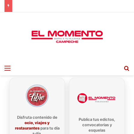
Menu
B
Disfruta contenido de
Publica tus edictos,
ocio, viajes y
convocatorias y
restaurantes
para tu día
esquelas
a día.