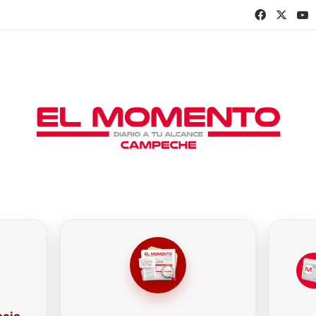
Faceboo
X
Y