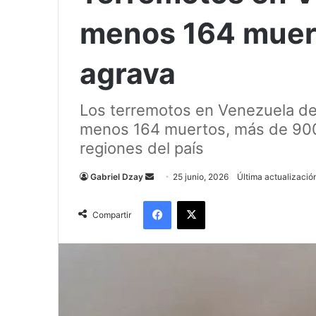
menos 164 muerto
agrava
Los terremotos en Venezuela de 
menos 164 muertos, más de 900 
regiones del país
Send
Gabriel Dzay
25 junio, 2026
Última actualización
an
Facebook
X
email
Compartir