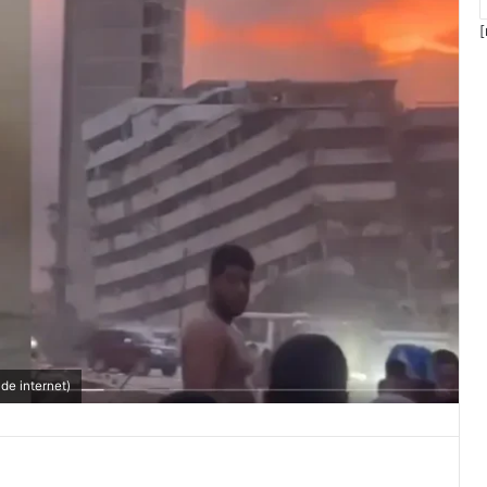
[
de internet)