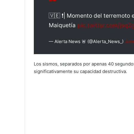
🇻🇪 ❗️| Momento del terremoto 
Maiquetía
pic.twitter.com/jsq2
— Alerta News 🚨 (@Alerta_News_)
Jun
Los sismos, separados por apenas 40 segundos
significativamente su capacidad destructiva.