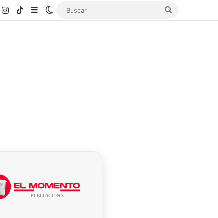
k
ouTube
Instagram
TikTok
Sidebar
Switch skin
Buscar