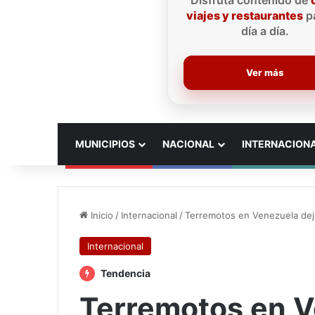
Disfruta contenido de
viajes y restaurantes
pa
día a día.
Ver más
INICIO
MUNICIPIOS
NACIONAL
INTERNACION
Inicio
/
Internacional
/
Terremotos en Venezuela deja
Internacional
Tendencia
Terremotos en V