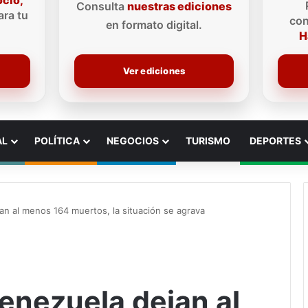
ocio,
Consulta
nuestras ediciones
ra tu
con
en formato digital.
H
Ver ediciones
AL
POLÍTICA
NEGOCIOS
TURISMO
DEPORTES
n al menos 164 muertos, la situación se agrava
enezuela dejan al