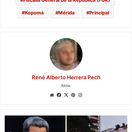
Kopomá
Mérida
Principal
René Alberto Herrera Pech
Alola.
Website
Facebook
X
Pinterest
Instagram
Maduro
envía
mensaje