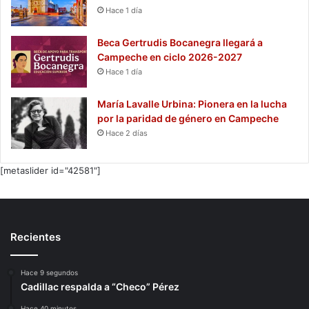
Hace 1 día
Beca Gertrudis Bocanegra llegará a
Campeche en ciclo 2026-2027
Hace 1 día
María Lavalle Urbina: Pionera en la lucha
por la paridad de género en Campeche
Hace 2 días
[metaslider id="42581"]
Recientes
Hace 9 segundos
Cadillac respalda a “Checo” Pérez
Hace 40 minutos