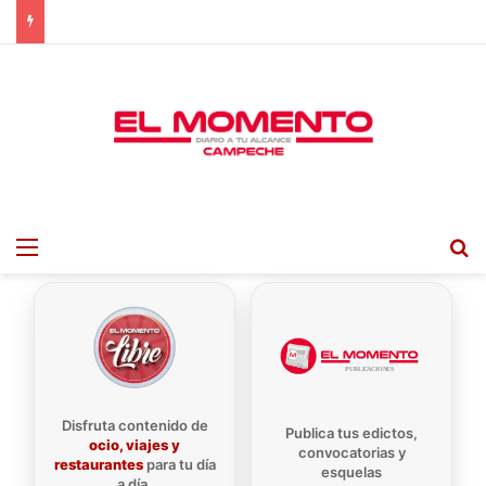
Menu
B
Disfruta contenido de
Publica tus edictos,
ocio, viajes y
convocatorias y
restaurantes
para tu día
esquelas
a día.