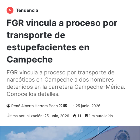
Tendencia
FGR vincula a proceso por
transporte de
estupefacientes en
Campeche
FGR vincula a proceso por transporte de
narcóticos en Campeche a dos hombres
detenidos en la carretera Campeche–Mérida.
Conoce los detalles.
Follow
Send
René Alberto Herrera Pech
25 junio, 2026
on
an
Última actualización: 25 junio, 2026
11
1 minuto leído
X
email