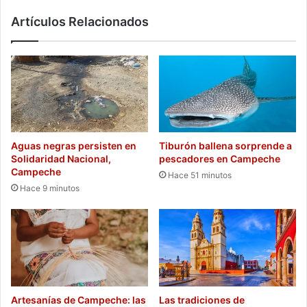
Artículos Relacionados
Aguas negras persisten en
Tiburón ballena sorprende a
Solidaridad Nacional,
pescadores en Campeche
Campeche
Hace 51 minutos
Hace 9 minutos
Artesanías de Campeche: las
Las tradiciones de