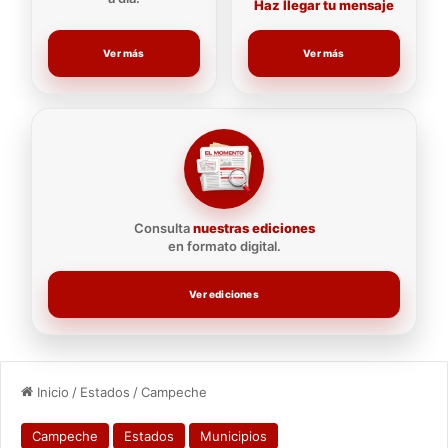
Haz llegar tu mensaje
Ver más
Ver más
Consulta
nuestras ediciones
en formato digital.
Ver ediciones
Inicio
/
Estados
/
Campeche
Campeche
Estados
Municipios