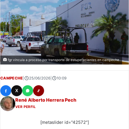
fgr vincula a proceso por transporte de estupefacientes en campeche
CAMPECHE
|
25/06/2026
|
10:09
X
René Alberto Herrera Pech
VER PERFIL
[metaslider id="42572"]