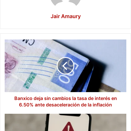
Jair Amaury
Banxico
deja
sin
cambios
la
tasa
de
interés
en
6.50%
Banxico deja sin cambios la tasa de interés en
ante
6.50% ante desaceleración de la inflación
desaceleración
de
Revelan
la
nuevas
inflación
fechas