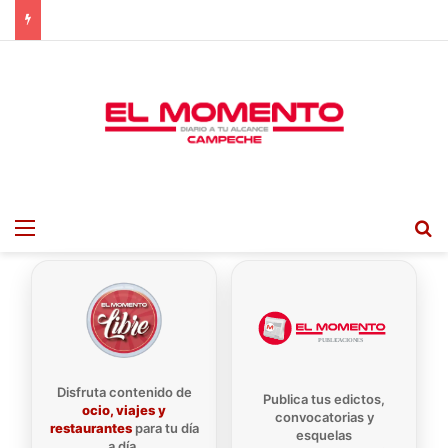
Menu
B
Disfruta contenido de
Publica tus edictos,
ocio, viajes y
convocatorias y
restaurantes
para tu día
esquelas
a día.