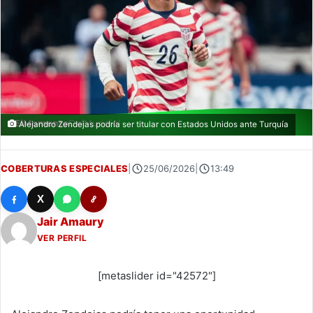
Alejandro Zendejas podría ser titular con Estados Unidos ante Turquía
COBERTURAS ESPECIALES
|
25/06/2026
|
13:49
X
Jair Amaury
VER PERFIL
[metaslider id="42572"]