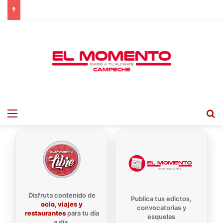
Menu
B
Disfruta contenido de
Publica tus edictos,
ocio, viajes y
convocatorias y
restaurantes
para tu día
esquelas
a día.