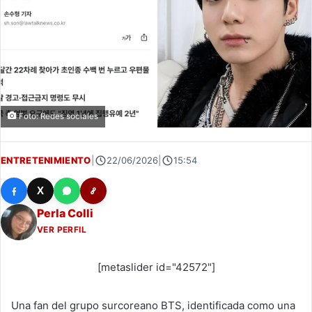
Foto: Redes sociales
ENTRETENIMIENTO
|
22/06/2026
|
15:54
X
Perla Colli
VER PERFIL
[metaslider id="42572"]
Una fan del grupo surcoreano BTS, identificada como una