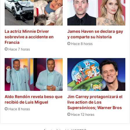
La actriz Minnie Driver
James Haven se declara gay
sobrevive a accidente en
y comparte su historia
Francia
Hace 8 horas
Hace 7 horas
Aldo Rendón revela beso que
Jim Carrey protagonizará el
recibió de Luis Miguel
live action de Los
Supersónicos; Warner Bros
Hace 8 horas
Hace 12 horas