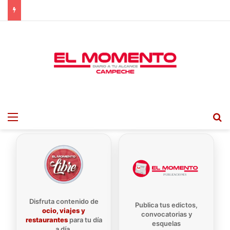
Menu
B
Disfruta contenido de
Publica tus edictos,
ocio, viajes y
convocatorias y
restaurantes
para tu día
esquelas
a día.