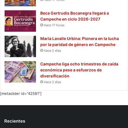
Beca Gertrudis Bocanegra llegará a
Campeche en ciclo 2026-2027
Hace 17 horas
María Lavalle Urbina: Pionera en la lucha
por la paridad de género en Campeche
Hace 2 días
Campeche liga ocho trimestres de caída
económica pese a esfuerzos de
diversificación
Hace 2 días
[metaslider id="42581"]
Recientes