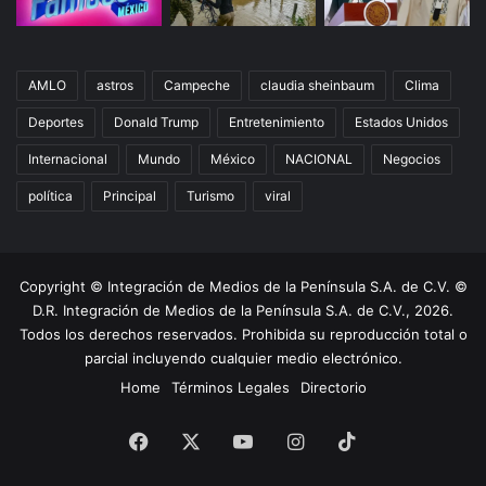
AMLO
astros
Campeche
claudia sheinbaum
Clima
Deportes
Donald Trump
Entretenimiento
Estados Unidos
Internacional
Mundo
México
NACIONAL
Negocios
política
Principal
Turismo
viral
Copyright © Integración de Medios de la Península S.A. de C.V. ©
D.R. Integración de Medios de la Península S.A. de C.V., 2026.
Todos los derechos reservados. Prohibida su reproducción total o
parcial incluyendo cualquier medio electrónico.
Home
Términos Legales
Directorio
Facebook
X
YouTube
Instagram
TikTok