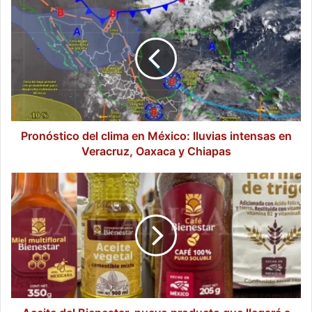
Pronóstico
del
clima
en
México:
lluvias
intensas
en
Veracruz,
Oaxaca
Pronóstico del clima en México: lluvias intensas en
y
Veracruz, Oaxaca y Chiapas
Chiapas
Aceite
del
Bienestar,
nuevo
producto
que
llegará
a
las
tiendas