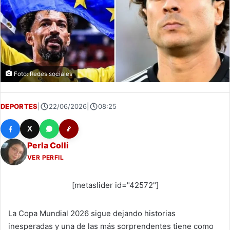
Foto: Redes sociales
DEPORTES
|
22/06/2026
|
08:25
X
Perla Colli
VER PERFIL
[metaslider id="42572"]
La Copa Mundial 2026 sigue dejando historias
inesperadas y una de las más sorprendentes tiene como