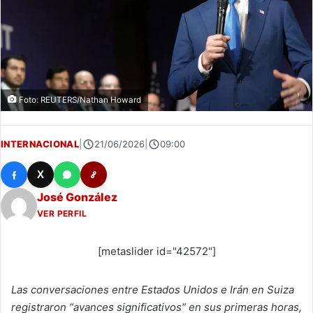
Foto: REUTERS/Nathan Howard
INTERNACIONAL
|
21/06/2026
|
09:00
X
José González
VER PERFIL
[metaslider id="42572"]
Las conversaciones entre Estados Unidos e Irán en Suiza
registraron “avances significativos” en sus primeras horas,