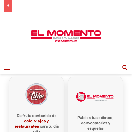
Menu
B
Disfruta contenido de
Publica tus edictos,
ocio, viajes y
convocatorias y
restaurantes
para tu día
esquelas
a día.