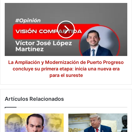
La
Ampliación
y
Modernización
de
Puerto
Progreso
concluye
su
primera
La Ampliación y Modernización de Puerto Progreso
etapa:
concluye su primera etapa: inicia una nueva era
inicia
para el sureste
una
nueva
era
Artículos Relacionados
para
el
sureste