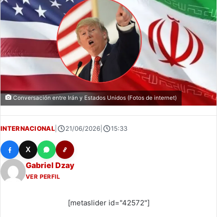
Conversación entre Irán y Estados Unidos (Fotos de internet)
INTERNACIONAL
|
21/06/2026
|
15:33
X
Gabriel Dzay
VER PERFIL
[metaslider id="42572"]