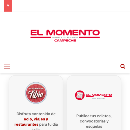
Menu
B
Disfruta contenido de
Publica tus edictos,
ocio, viajes y
convocatorias y
restaurantes
para tu día
esquelas
a día.