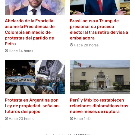
Abelardo de la Espriella
Brasil acusa a Trump de
asume la Presidencia de
presionar su proceso
Colombia en medio de
electoral tras retiro de visa a
protestas del partido de
embajadora
Petro
Hace 20 horas
Hace 14 horas
Protesta en Argentina por
Perú y México restablecen
Ley de propiedad, señalan
relaciones diplomáticas tras
futuros despojos
nueve meses de ruptura
Hace 23 horas
Hace 1 día