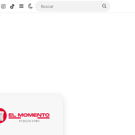
k
ouTube
Instagram
TikTok
Sidebar
Switch skin
Buscar