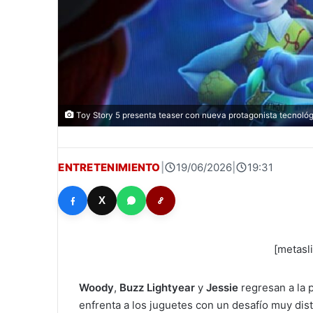
Toy Story 5 presenta teaser con nueva protagonista tecnológ
ENTRETENIMIENTO
|
19/06/2026
|
19:31
X
[metasl
Woody
,
Buzz Lightyear
y
Jessie
regresan a la 
enfrenta a los juguetes con un desafío muy disti