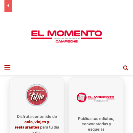
Menu
B
Disfruta contenido de
Publica tus edictos,
ocio, viajes y
convocatorias y
restaurantes
para tu día
esquelas
a día.