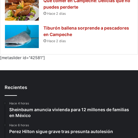
Qué comer en Campeche: Delicias que no
puedes perderte
Hace 2 días
Tiburón ballena sorprende a pescadores
en Campeche
Hace 2 días
[metaslider id="42581"]
Recientes
Hace 4 horas
Sheinbaum anuncia vivienda para 12 millones de familias
en México
Hace 6 horas
Perez Hilton sigue grave tras presunta autolesión