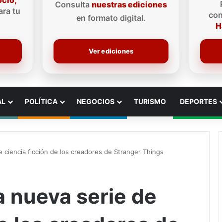
ocio,
Consulta
nuestras ediciones
ra tu
con
en formato digital.
H
Ver ediciones
AL
POLÍTICA
NEGOCIOS
TURISMO
DEPORTES
de ciencia ficción de los creadores de Stranger Things
la nueva serie de