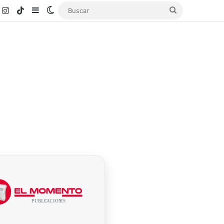
k
ouTube
Instagram
TikTok
Sidebar
Switch skin
Buscar