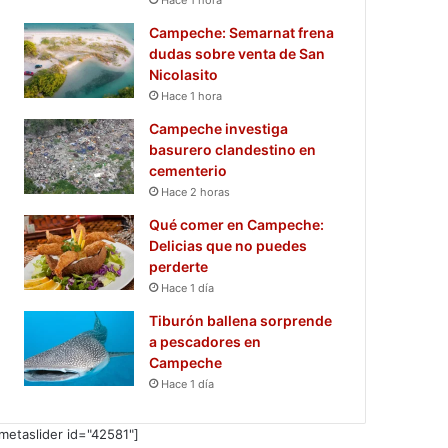
Campeche: Semarnat frena
dudas sobre venta de San
Nicolasito
Hace 1 hora
Campeche investiga
basurero clandestino en
cementerio
Hace 2 horas
Qué comer en Campeche:
Delicias que no puedes
perderte
Hace 1 día
Tiburón ballena sorprende
a pescadores en
Campeche
Hace 1 día
metaslider id="42581"]