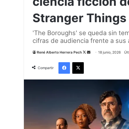
ciencia ficción 
Stranger Things
'The Boroughs' se queda sin tem
cifras de audiencia frente a sus
Follow
Send
René Alberto Herrera Pech
18 junio, 2026
Últ
on
an
Facebook
X
X
email
Compartir