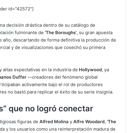
ider id="42572"]
na decisión drástica dentro de su catálogo de
celación fulminante de
‘The Boroughs’
, su gran apuesta
te año, descartando de forma definitiva la producción de
cial y de visualizaciones que cosechó su primera
 altas expectativas en la industria de
Hollywood
, ya
anos Duffer
—creadores del fenómeno global
ticipaban activamente bajo el rol de productores
es no bastó para replicar el éxito de su serie insignia.
s” que no logró conectar
tigiosas figuras de
Alfred Molina
y
Alfre Woodard
,
‘The
zada y los usuarios como una reinterpretación madura de