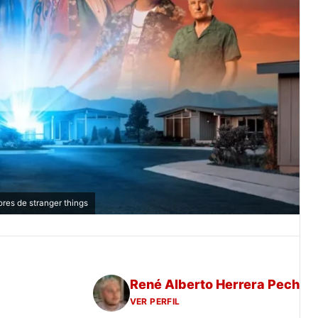
ores de stranger things
René Alberto Herrera Pech
VER PERFIL