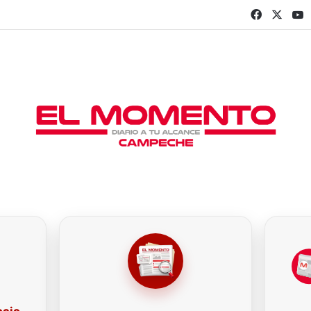
Faceboo
X
Y