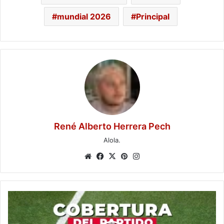
mundial 2026
Principal
René Alberto Herrera Pech
Alola.
Website
Facebook
X
Pinterest
Instagram
Minuto
a
minuto