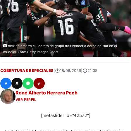
méxico amarra el liderato de grupo tras vencer a corea del sur en el
mundial. Foto: Getty Images Sport
COBERTURAS ESPECIALES
|
18/06/2026
|
21:05
X
René Alberto Herrera Pech
VER PERFIL
[metaslider id="42572"]