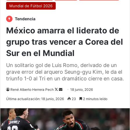
Mundial de Fútbol 2026
Tendencia
México amarra el liderato de
grupo tras vencer a Corea del
Sur en el Mundial
Un solitario gol de Luis Romo, derivado de un
grave error del arquero Seung-gyu Kim, le da el
triunfo 1-0 al Tri en un dramático cierre en casa.
Follow
Send
René Alberto Herrera Pech
18 junio, 2026
on
an
Última actualización: 18 junio, 2026
23
2 minutos leído
X
email