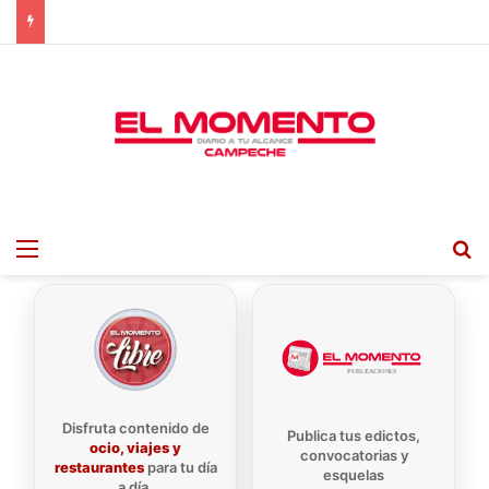
Menu
B
Disfruta contenido de
Publica tus edictos,
ocio, viajes y
convocatorias y
restaurantes
para tu día
esquelas
a día.