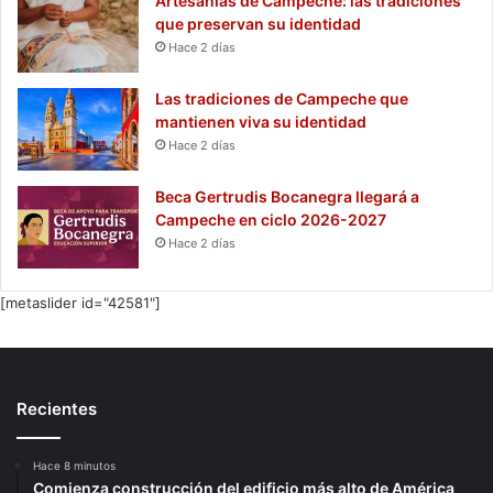
Artesanías de Campeche: las tradiciones
que preservan su identidad
Hace 2 días
Las tradiciones de Campeche que
mantienen viva su identidad
Hace 2 días
Beca Gertrudis Bocanegra llegará a
Campeche en ciclo 2026-2027
Hace 2 días
[metaslider id="42581"]
Recientes
Hace 8 minutos
Comienza construcción del edificio más alto de América