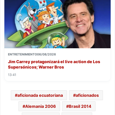
ENTRETENIMIENTO
06/08/2026
Jim Carrey protagonizará el live action de Los
Supersónicos; Warner Bros
13:41
aficionada ecuatoriana
aficionados
Alemania 2006
Brasil 2014