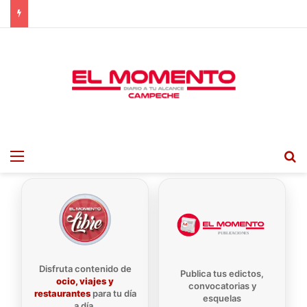
Menu
B
Disfruta contenido de
Publica tus edictos,
ocio, viajes y
convocatorias y
restaurantes
para tu día
esquelas
a día.