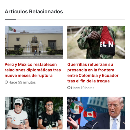
Artículos Relacionados
Perú y México restablecen
Guerrillas refuerzan su
relaciones diplomáticas tras
presencia en la frontera
nueve meses de ruptura
entre Colombia y Ecuador
tras el fin de la tregua
Hace 55 minutos
Hace 19 horas