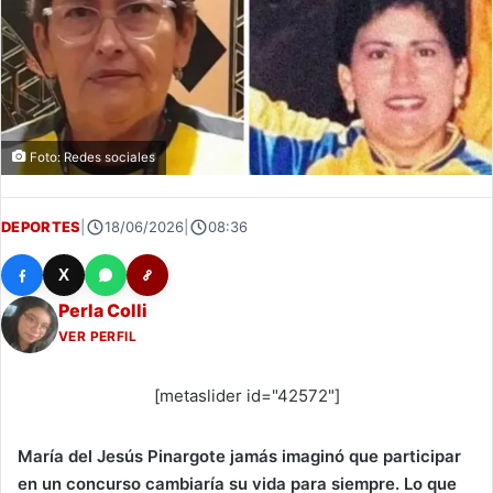
Foto: Redes sociales
DEPORTES
|
18/06/2026
|
08:36
X
Perla Colli
VER PERFIL
[metaslider id="42572"]
María del Jesús Pinargote jamás imaginó que participar
en un concurso cambiaría su vida para siempre. Lo que