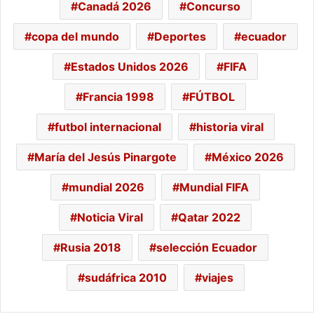
Canadá 2026
Concurso
copa del mundo
Deportes
ecuador
Estados Unidos 2026
FIFA
Francia 1998
FÚTBOL
futbol internacional
historia viral
María del Jesús Pinargote
México 2026
mundial 2026
Mundial FIFA
Noticia Viral
Qatar 2022
Rusia 2018
selección Ecuador
sudáfrica 2010
viajes