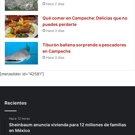
Hace 2 días
Qué comer en Campeche: Delicias que no
puedes perderte
Hace 3 días
Tiburón ballena sorprende a pescadores
en Campeche
Hace 3 días
[metaslider id="42581"]
Recientes
Hace 12 horas
Sheinbaum anuncia vivienda para 12 millones de familias
en México