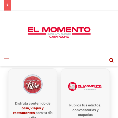
Menu
B
Disfruta contenido de
Publica tus edictos,
ocio, viajes y
convocatorias y
restaurantes
para tu día
esquelas
a día.