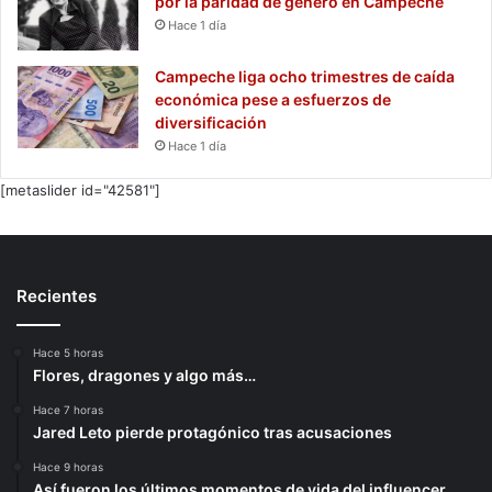
por la paridad de género en Campeche
Hace 1 día
Campeche liga ocho trimestres de caída
económica pese a esfuerzos de
diversificación
Hace 1 día
[metaslider id="42581"]
Recientes
Hace 5 horas
Flores, dragones y algo más…
Hace 7 horas
Jared Leto pierde protagónico tras acusaciones
Hace 9 horas
Así fueron los últimos momentos de vida del influencer