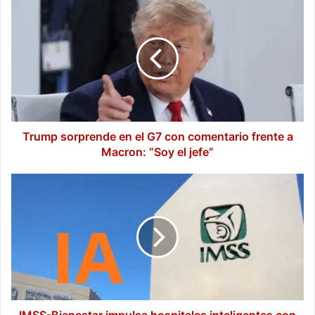
Trump
sorprende
en
el
G7
con
comentario
frente
a
Macron:
Trump sorprende en el G7 con comentario frente a
“Soy
Macron: “Soy el jefe”
el
jefe”
IMSS-
Bienestar
impulsa
hospitales
inteligentes
con
tecnología
de
inteligencia
artificial