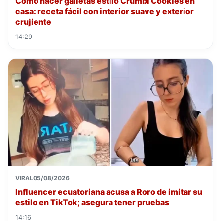
Cómo hacer galletas estilo Crumbl Cookies en
casa: receta fácil con interior suave y exterior
crujiente
14:29
VIRAL
05/08/2026
Influencer ecuatoriana acusa a Roro de imitar su
estilo en TikTok; asegura tener pruebas
14:16