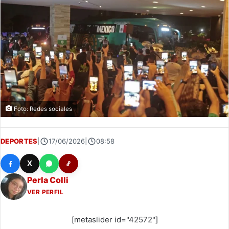
Foto: Redes sociales
DEPORTES
|
17/06/2026
|
08:58
X
Perla Colli
VER PERFIL
[metaslider id="42572"]