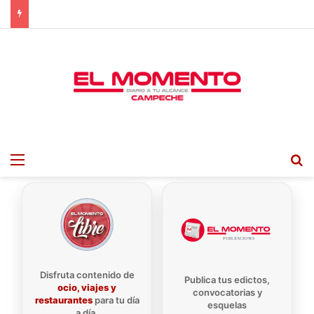
Menu
B
Disfruta contenido de
Publica tus edictos,
ocio, viajes y
convocatorias y
restaurantes
para tu día
esquelas
a día.