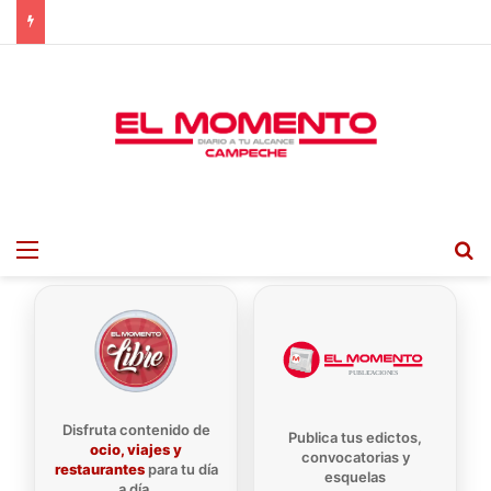
Menu
B
Disfruta contenido de
Publica tus edictos,
ocio, viajes y
convocatorias y
restaurantes
para tu día
esquelas
a día.