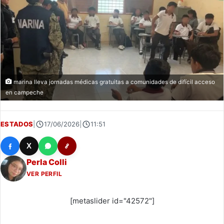
marina lleva jornadas médicas gratuitas a comunidades de difícil acceso
en campeche
ESTADOS
|
17/06/2026
|
11:51
X
Perla Colli
VER PERFIL
[metaslider id="42572"]