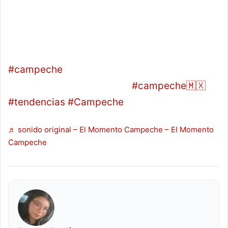
del Carmen, Campeche, dejando al menos
tres personas l3sionadas, daños materiales
en vehículos e inmuebles, el conductor fue
d3tenido por la policía. 📹Video cortesía
#campeche
ciudaddelcarmen daños
viviendas dcondutor trailer
#campeche🇲🇽
#tendencias
#Campeche
♬ sonido original – El Momento Campeche – El Momento
Campeche