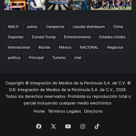
AMLO
astros
Campeche
claudia sheinbaum
Clima
Deportes
Donald Trump
Entretenimiento
Estados Unidos
Internacional
Mundo
México
NACIONAL
Negocios
política
Principal
Turismo
viral
Copyright © Integración de Medios de la Península S.A. de C.V. ©
D.R. Integración de Medios de la Península S.A. de C.V., 2026.
Todos los derechos reservados. Prohibida su reproducción total o
parcial incluyendo cualquier medio electrónico.
Home
Términos Legales
Directorio
Facebook
X
YouTube
Instagram
TikTok