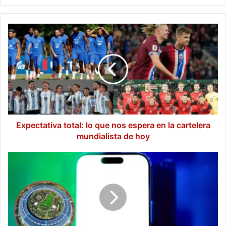
Expectativa
total:
lo
que
nos
espera
en
la
cartelera
mundialista
Expectativa total: lo que nos espera en la cartelera
de
mundialista de hoy
hoy
Restricción
de
acceso
a
modelos
de
IA