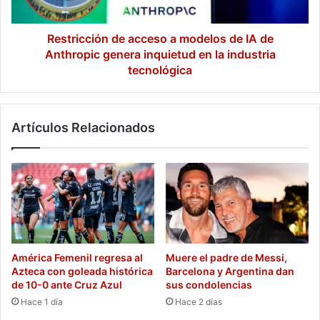
de
Anthropic
genera
Restricción de acceso a modelos de IA de
inquietud
Anthropic genera inquietud en la industria
en
tecnológica
la
industria
tecnológica
Artículos Relacionados
América Femenil regresa al
Muere el padre de Messi,
Azteca con goleada histórica
Barcelona y Argentina dan
de 10-0 ante Cruz Azul
sus condolencias
Hace 1 día
Hace 2 días