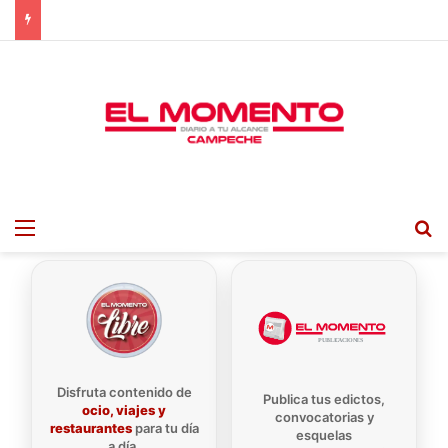
Menu
B
Disfruta contenido de
Publica tus edictos,
ocio, viajes y
convocatorias y
restaurantes
para tu día
esquelas
a día.