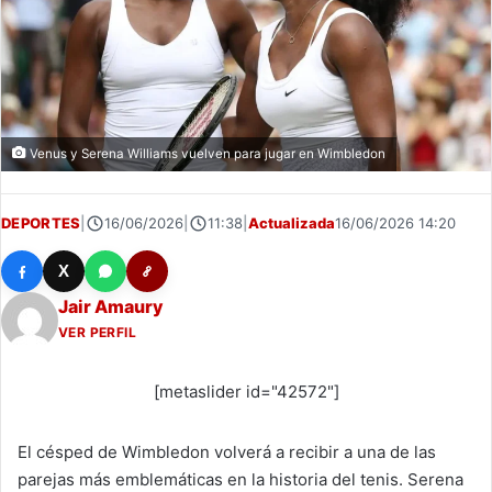
Venus y Serena Williams vuelven para jugar en Wimbledon
DEPORTES
|
16/06/2026
|
11:38
|
Actualizada
16/06/2026 14:20
X
Jair Amaury
VER PERFIL
[metaslider id="42572"]
El césped de Wimbledon volverá a recibir a una de las
parejas más emblemáticas en la historia del tenis. Serena