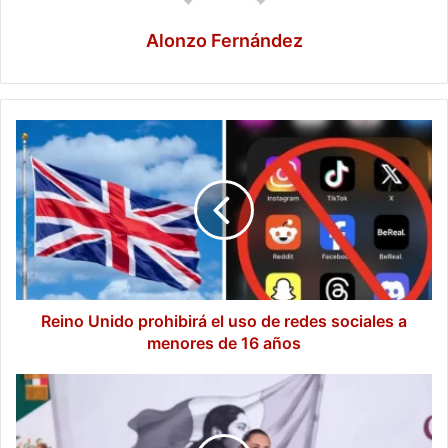
Alonzo Fernández
Reino
Unido
prohibirá
el
uso
de
redes
sociales
a
menores
Reino Unido prohibirá el uso de redes sociales a
de
menores de 16 años
16
años
Sheinbaum
afirma
que
no