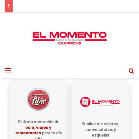
Menu
B
Disfruta contenido de
Publica tus edictos,
ocio, viajes y
convocatorias y
restaurantes
para tu día
esquelas
a día.