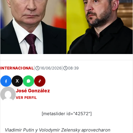
INTERNACIONAL
|
16/06/2026
|
08:39
X
José González
VER PERFIL
[metaslider id="42572"]
Vladimir Putin y Volodymir Zelensky aprovecharon