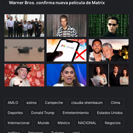
Warner Bros. confirma nueva película de Matrix
AMLO
astros
Campeche
claudia sheinbaum
Clima
Deportes
Donald Trump
Entretenimiento
Estados Unidos
Internacional
Mundo
México
NACIONAL
Negocios
política
Principal
Turismo
viral