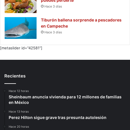
puedes perderte
Hace 3 días
Tiburón ballena sorprende a pescadores
en Campeche
Hace 3 días
[metaslider id="42581"]
Recientes
Hace 12 horas
Sheinbaum anuncia vivienda para 12 millones de familias
en México
Hace 13 horas
Perez Hilton sigue grave tras presunta autolesión
Hace 20 horas