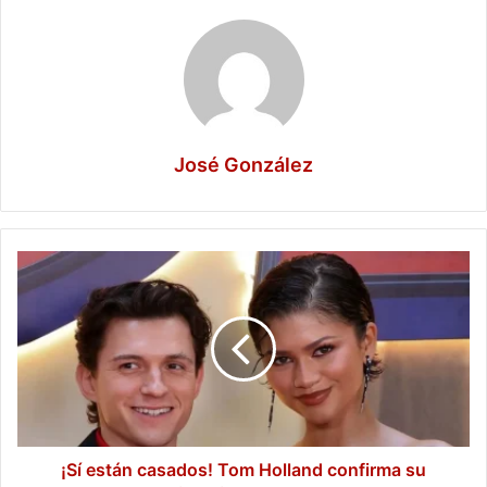
José González
¡Sí
están
casados!
Tom
Holland
confirma
su
matrimonio
con
Zendaya
¡Sí están casados! Tom Holland confirma su