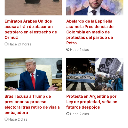
Emiratos Árabes Unidos
Abelardo de la Espriella
acusa a Irán de atacar un
asume la Presidencia de
petrolero en el estrecho de
Colombia en medio de
Ormuz
protestas del partido de
Petro
Hace 21 horas
Hace 2 días
Brasil acusa a Trump de
Protesta en Argentina por
presionar su proceso
Ley de propiedad, señalan
electoral tras retiro de visa a
futuros despojos
embajadora
Hace 2 días
Hace 2 días