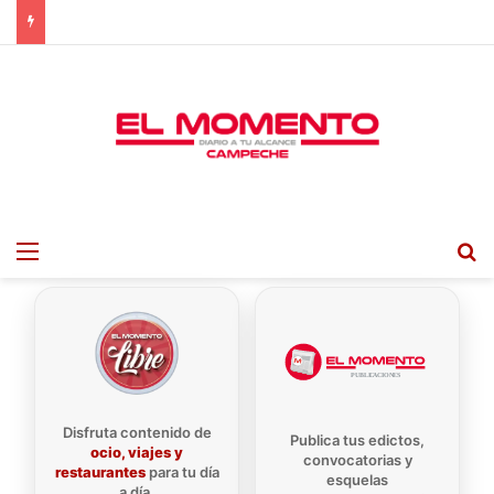
Menu
B
Disfruta contenido de
Publica tus edictos,
ocio, viajes y
convocatorias y
restaurantes
para tu día
esquelas
a día.