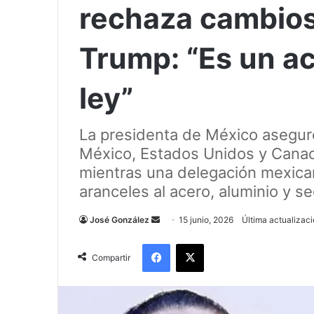
rechaza cambios
Trump: “Es un a
ley”
La presidenta de México aseguró
México, Estados Unidos y Canad
mientras una delegación mexican
aranceles al acero, aluminio y se
Send
José González
15 junio, 2026
Última actualizaci
an
Facebook
X
email
Compartir