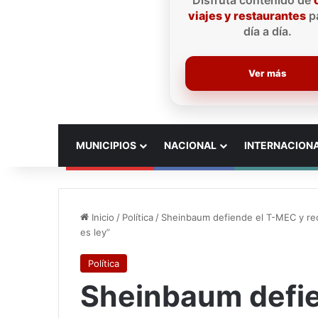
Disfruta contenido de
viajes y restaurantes
pa
día a día.
Ver más
INICIO
MUNICIPIOS
NACIONAL
INTERNACION
Inicio
/
Política
/
Sheinbaum defiende el T-MEC y re
es ley”
Política
Sheinbaum defie