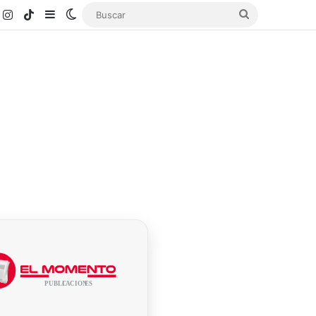
k
ouTube
Instagram
TikTok
Sidebar
Switch skin
Buscar