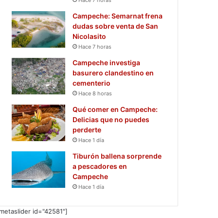
Campeche: Semarnat frena
dudas sobre venta de San
Nicolasito
Hace 7 horas
Campeche investiga
basurero clandestino en
cementerio
Hace 8 horas
Qué comer en Campeche:
Delicias que no puedes
perderte
Hace 1 día
Tiburón ballena sorprende
a pescadores en
Campeche
Hace 1 día
metaslider id="42581"]