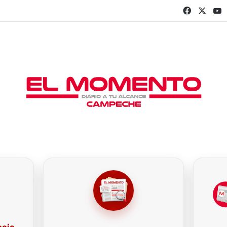
Faceboo
X
Y