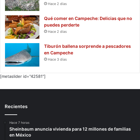
Hace 2 días
Qué comer en Campeche: Delicias que no
puedes perderte
Hace 2 días
Tiburón ballena sorprende a pescadores
en Campeche
Hace 3 días
[metaslider id="42581"]
Recientes
Hace 7 horas
Sheinbaum anuncia vivienda para 12 millones de familias
en México