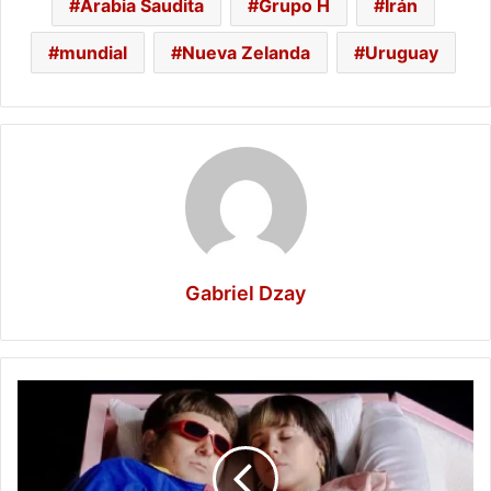
Arabia Saudita
Grupo H
Irán
mundial
Nueva Zelanda
Uruguay
Gabriel Dzay
La
historia
de
amor
entre