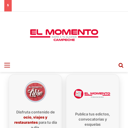
Menu
B
Disfruta contenido de
Publica tus edictos,
ocio, viajes y
convocatorias y
restaurantes
para tu día
esquelas
a día.