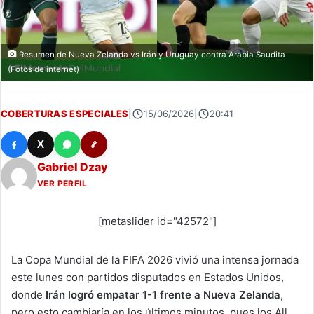
Resumen de Nueva Zelanda vs Irán y Uruguay contra Arabia Saudita
(Fotos de internet)
COBERTURAS ESPECIALES
|
15/06/2026
|
20:41
X
Gabriel Dzay
VER PERFIL
[metaslider id="42572"]
La Copa Mundial de la FIFA 2026 vivió una intensa jornada
este lunes con partidos disputados en Estados Unidos,
donde
Irán logró empatar 1-1 frente a Nueva Zelanda
,
pero esto cambiaría en los últimos minutos, pues los All