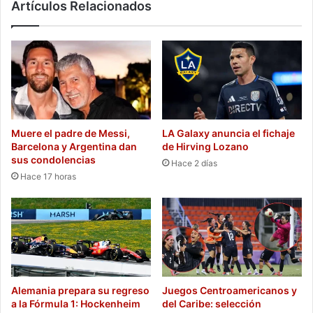
Artículos Relacionados
Muere el padre de Messi,
LA Galaxy anuncia el fichaje
Barcelona y Argentina dan
de Hirving Lozano
sus condolencias
Hace 2 días
Hace 17 horas
Alemania prepara su regreso
Juegos Centroamericanos y
a la Fórmula 1: Hockenheim
del Caribe: selección