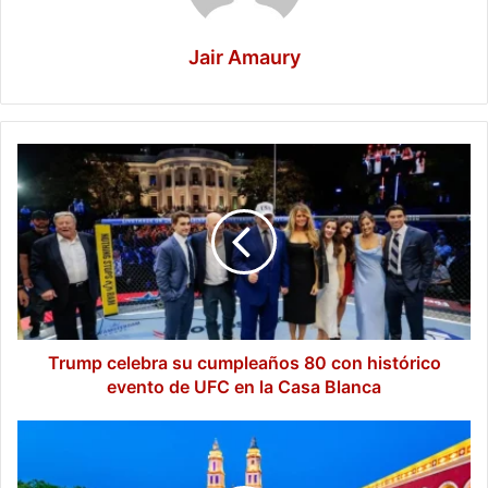
Jair Amaury
Trump
celebra
su
cumpleaños
80
con
histórico
evento
de
UFC
Trump celebra su cumpleaños 80 con histórico
en
evento de UFC en la Casa Blanca
la
Casa
Las
Blanca
coloridas
fachadas