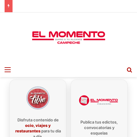
Menu
B
Disfruta contenido de
Publica tus edictos,
ocio, viajes y
convocatorias y
restaurantes
para tu día
esquelas
a día.