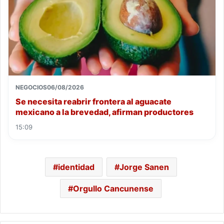
NEGOCIOS
06/08/2026
Se necesita reabrir frontera al aguacate
mexicano a la brevedad, afirman productores
15:09
identidad
Jorge Sanen
Orgullo Cancunense