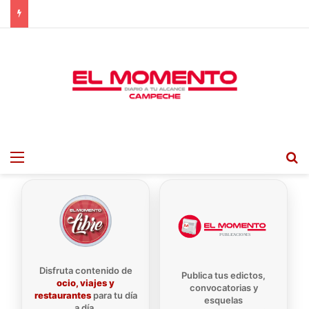
Menu
B
Disfruta contenido de
Publica tus edictos,
ocio, viajes y
convocatorias y
restaurantes
para tu día
esquelas
a día.