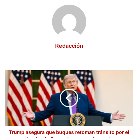
Redacción
Trump
asegura
que
buques
retoman
tránsito
por
el
estrecho
de
Trump asegura que buques retoman tránsito por el
Ormuz