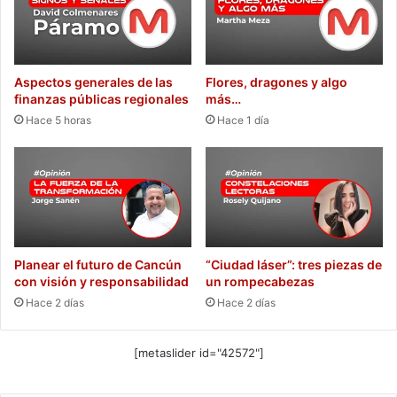
Aspectos generales de las
Flores, dragones y algo
finanzas públicas regionales
más…
Hace 5 horas
Hace 1 día
Planear el futuro de Cancún
“Ciudad láser”: tres piezas de
con visión y responsabilidad
un rompecabezas
Hace 2 días
Hace 2 días
[metaslider id="42572"]