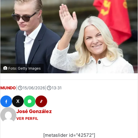
Foto: Getty Images
MUNDO
|
15/06/2026
|
13:31
X
José González
VER PERFIL
[metaslider id="42572"]