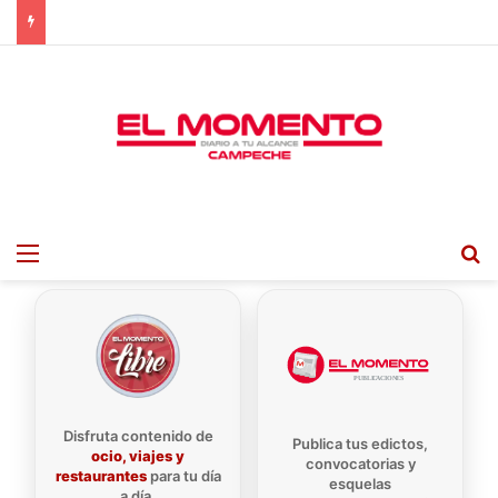
Menu
B
Disfruta contenido de
Publica tus edictos,
ocio, viajes y
convocatorias y
restaurantes
para tu día
esquelas
a día.