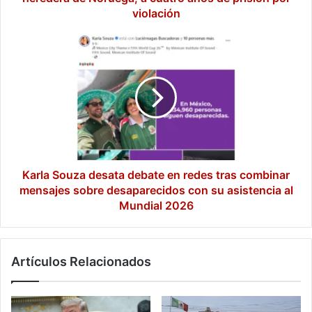
Noruega,
violación
a
cuatro
Karla
años
Souza
de
desata
prisión
debate
por
en
violación
redes
tras
combinar
mensajes
sobre
Karla Souza desata debate en redes tras combinar
desaparecidos
mensajes sobre desaparecidos con su asistencia al
con
Mundial 2026
su
asistencia
al
Artículos Relacionados
Mundial
2026