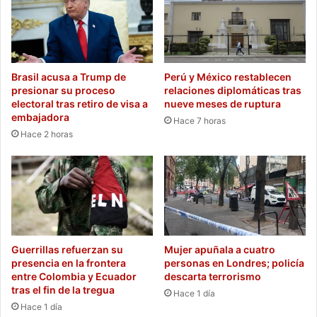
Brasil acusa a Trump de
Perú y México restablecen
presionar su proceso
relaciones diplomáticas tras
electoral tras retiro de visa a
nueve meses de ruptura
embajadora
Hace 7 horas
Hace 2 horas
Guerrillas refuerzan su
Mujer apuñala a cuatro
presencia en la frontera
personas en Londres; policía
entre Colombia y Ecuador
descarta terrorismo
tras el fin de la tregua
Hace 1 día
Hace 1 día