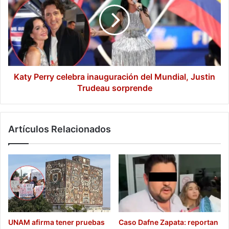
celebra
inauguración
del
Mundial,
Justin
Trudeau
sorprende
Katy Perry celebra inauguración del Mundial, Justin
Trudeau sorprende
Artículos Relacionados
UNAM afirma tener pruebas
Caso Dafne Zapata: reportan