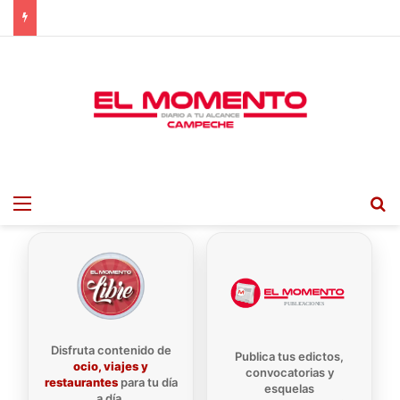
Menu
B
Disfruta contenido de
Publica tus edictos,
ocio, viajes y
convocatorias y
restaurantes
para tu día
esquelas
a día.