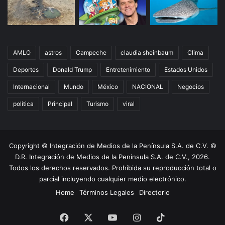
AMLO
astros
Campeche
claudia sheinbaum
Clima
Deportes
Donald Trump
Entretenimiento
Estados Unidos
Internacional
Mundo
México
NACIONAL
Negocios
política
Principal
Turismo
viral
Copyright © Integración de Medios de la Península S.A. de C.V. ©
D.R. Integración de Medios de la Península S.A. de C.V., 2026.
Todos los derechos reservados. Prohibida su reproducción total o
parcial incluyendo cualquier medio electrónico.
Home
Términos Legales
Directorio
Facebook
X
YouTube
Instagram
TikTok