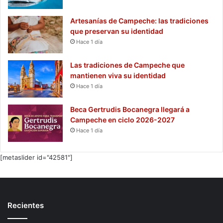
Artesanías de Campeche: las tradiciones
que preservan su identidad
Hace 1 día
Las tradiciones de Campeche que
mantienen viva su identidad
Hace 1 día
Beca Gertrudis Bocanegra llegará a
Campeche en ciclo 2026-2027
Hace 1 día
[metaslider id="42581"]
Recientes