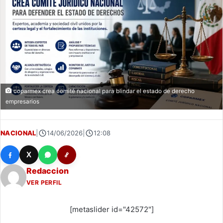
coparmex crea comité nacional para blindar el estado de derecho
empresarios
NACIONAL
|
14/06/2026
|
12:08
X
Redaccion
VER PERFIL
[metaslider id="42572"]