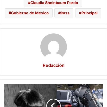
Claudia Sheinbaum Pardo
Gobierno de México
imss
Principal
Redacción
VIDEO:
Confirman
fallecimiento
de
Oliver