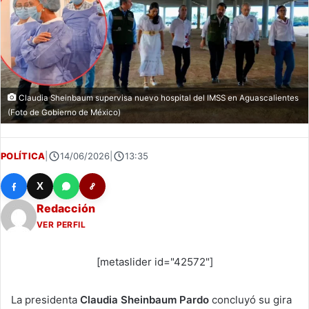
Claudia Sheinbaum supervisa nuevo hospital del IMSS en Aguascalientes
(Foto de Gobierno de México)
POLÍTICA
|
14/06/2026
|
13:35
X
Redacción
VER PERFIL
[metaslider id="42572"]
La presidenta
Claudia Sheinbaum Pardo
concluyó su gira