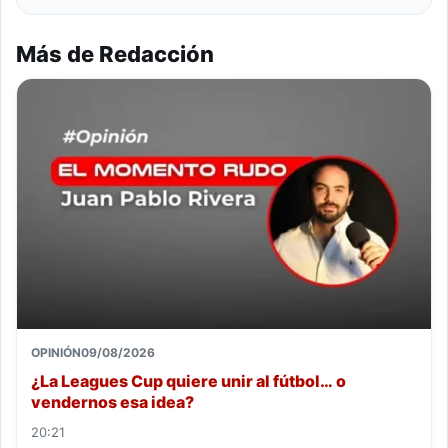
Más de Redacción
OPINIÓN
09/08/2026
¿La Leagues Cup quiere unir al fútbol… o
vendernos esa idea?
20:21