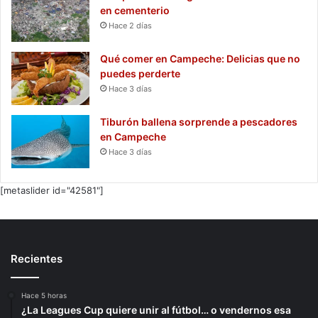
en cementerio
Hace 2 días
Qué comer en Campeche: Delicias que no
puedes perderte
Hace 3 días
Tiburón ballena sorprende a pescadores
en Campeche
Hace 3 días
[metaslider id="42581"]
Recientes
Hace 5 horas
¿La Leagues Cup quiere unir al fútbol… o vendernos esa