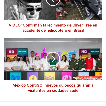
Tree
en
accidente
de
helicóptero
VIDEO: Confirman fallecimiento de Oliver Tree en
en
accidente de helicóptero en Brasil
Brasil
México
ContiGO:
nuevos
quioscos
guiarán
a
visitantes
en
ciudades
sede
México ContiGO: nuevos quioscos guiarán a
visitantes en ciudades sede