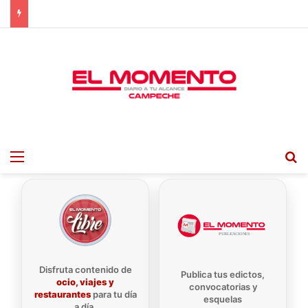
Menu
B
Disfruta contenido de
Publica tus edictos,
ocio, viajes y
convocatorias y
restaurantes
para tu día
esquelas
a día.