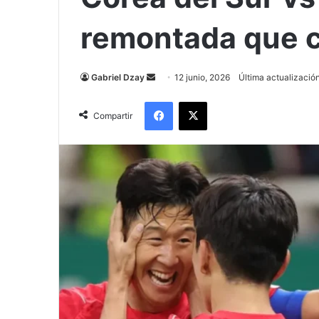
remontada que c
Send
Gabriel Dzay
12 junio, 2026
Última actualización
an
Facebook
X
email
Compartir