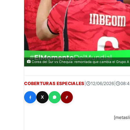
Corea del Sur vs Chequia: remontada que cambia el Grupo A (
COBERTURAS ESPECIALES
|
12/06/2026
|
08:4
X
[metasl