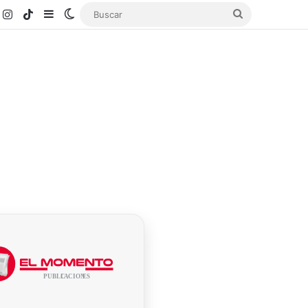
k
ouTube
Instagram
TikTok
Sidebar
Switch skin
Buscar