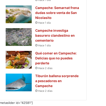
Campeche: Semarnat frena
dudas sobre venta de San
Nicolasito
Hace 1 día
Campeche investiga
basurero clandestino en
cementerio
Hace 1 día
Qué comer en Campeche:
Delicias que no puedes
perderte
Hace 2 días
Tiburón ballena sorprende
a pescadores en
Campeche
Hace 2 días
metaslider id="42581"]