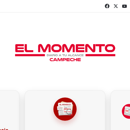
Faceboo
X
Y