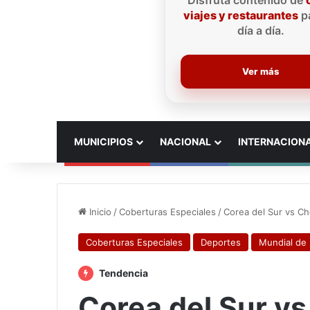
Disfruta contenido de
viajes y restaurantes
pa
día a día.
Ver más
INICIO
MUNICIPIOS
NACIONAL
INTERNACION
Inicio
/
Coberturas Especiales
/
Corea del Sur vs C
Coberturas Especiales
Deportes
Mundial de
Tendencia
Corea del Sur vs