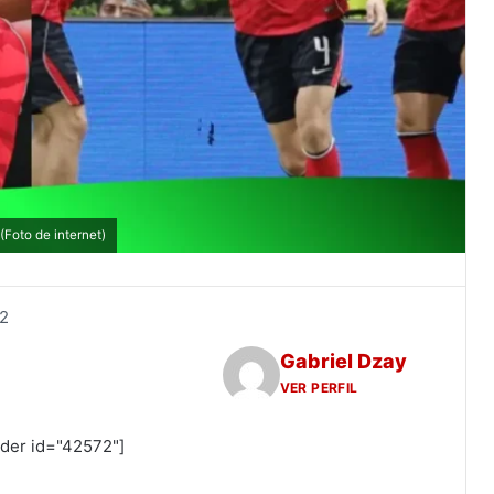
Foto de internet)
2
Gabriel Dzay
VER PERFIL
ider id="42572"]