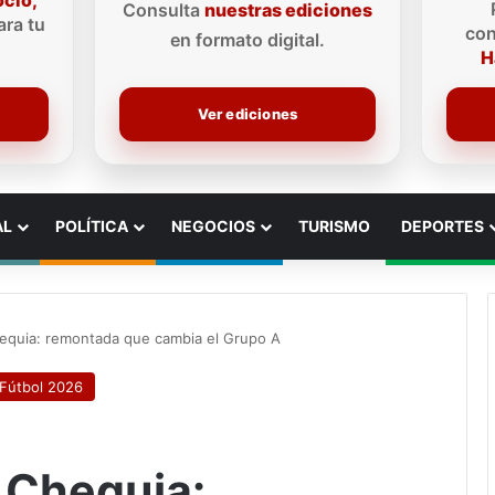
ocio,
Consulta
nuestras ediciones
ra tu
con
en formato digital.
H
Ver ediciones
AL
POLÍTICA
NEGOCIOS
TURISMO
DEPORTES
hequia: remontada que cambia el Grupo A
 Fútbol 2026
 Chequia: