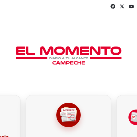
Faceboo
X
Y