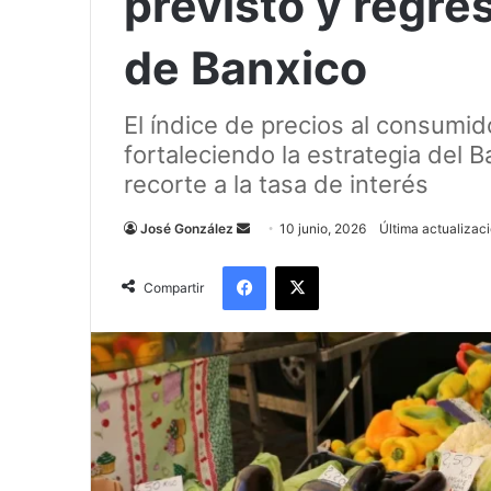
previsto y regres
de Banxico
El índice de precios al consumi
fortaleciendo la estrategia del 
recorte a la tasa de interés
Send
José González
10 junio, 2026
Última actualizaci
an
Facebook
X
email
Compartir