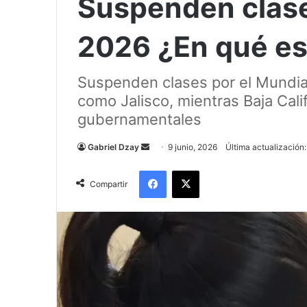
Suspenden clase
2026 ¿En qué e
Suspenden clases por el Mundia
como Jalisco, mientras Baja Cal
gubernamentales
Send
Gabriel Dzay
9 junio, 2026
Última actualización:
an
Facebook
X
email
Compartir