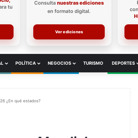
ocio,
Consulta
nuestras ediciones
ra tu
con
en formato digital.
H
Ver ediciones
AL
POLÍTICA
NEGOCIOS
TURISMO
DEPORTES
026 ¿En qué estados?