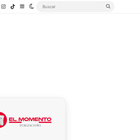
k
ouTube
Instagram
TikTok
Sidebar
Switch skin
Buscar