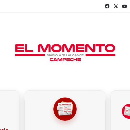
Faceboo
X
Y