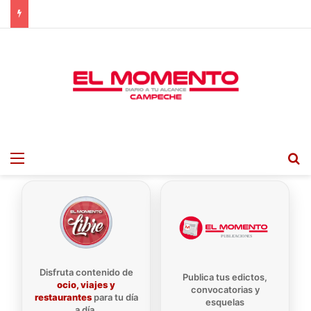
Menu
B
Disfruta contenido de
Publica tus edictos,
ocio, viajes y
convocatorias y
restaurantes
para tu día
esquelas
a día.