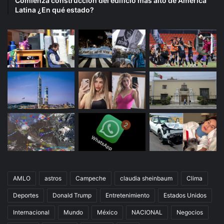
Comienza construcción del edificio más alto de América
Latina ¿En qué estado?
AMLO
astros
Campeche
claudia sheinbaum
Clima
Deportes
Donald Trump
Entretenimiento
Estados Unidos
Internacional
Mundo
México
NACIONAL
Negocios