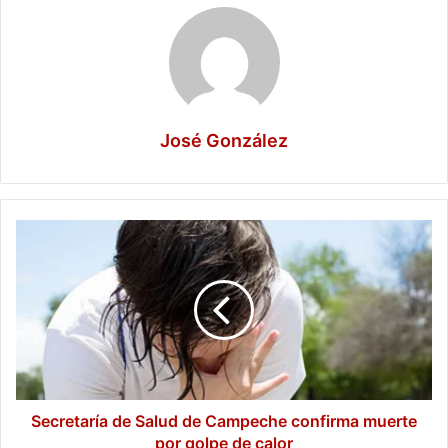
José González
Secretaría
de
Salud
de
Campeche
confirma
muerte
por
golpe
de
Secretaría de Salud de Campeche confirma muerte
calor
por golpe de calor